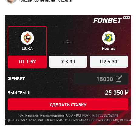
редактор интернет отдела
:
-
-
ЦСКА
Ростов
П1 1.67
X 3.90
П2 5.30
ФРИБЕТ
25 050
₽
ВЫИГРЫШ
СДЕЛАТЬ СТАВКУ
18+. Реклама. Рекламодатель: ООО «ФОНКОР». ИНН 7726752148
 ОРГАНИЗАТОРЕ МЕРОПРИЯТИЯ, ПРАВИЛАХ ЕГО ПРОВЕДЕНИЯ, КОЛИЧЕСТВЕ БОНУСОВ 