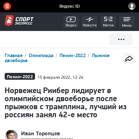
Видео
Новости
Матчи
Меню
Главная
Олимпиада
Пекин-2022
Лыжное
двоеборье
Пекин-2022
15 февраля 2022, 12:24
Норвежец Риибер лидирует в
олимпийском двоеборье после
прыжков с трамплина, лучший из
россиян занял 42-е место
Иван Торопцев