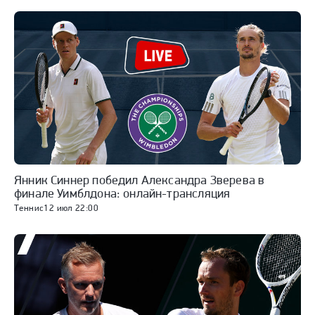
Янник Синнер победил Александра Зверева в
финале Уимблдона: онлайн-трансляция
Теннис
12 июл 22:00