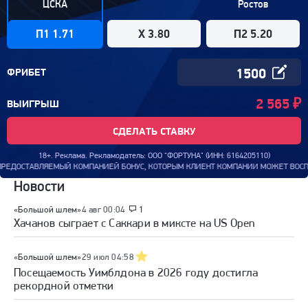
ЦСКА
Ростов
П1 1.71
X 3.80
П2 5.20
ФРИБЕТ
2 565
₽
ВЫИГРЫШ
СДЕЛАТЬ СТАВКУ
18+. Реклама. Рекламодатель: ООО "ФОРТУНА" (ИНН: 6164205110)
 КОТОРЫМ КЛИЕНТ КОМПАНИИ МОЖЕТ ВОСПОЛЬЗОВАТЬСЯ ДЛЯ ЗАКЛЮЧЕНИЯ ПАРИ С ОО
Новости
«Большой шлем»
4 авг 00:04
1
Хачанов сыграет с Саккари в миксте на US Open
«Большой шлем»
29 июл 04:58
Посещаемость Уимблдона в 2026 году достигла
рекордной отметки