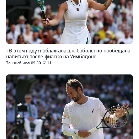
«В этом году я облажалась». Соболенко пообещала
напиться после фиаско на Уимблдоне
Теннис
6 июл 09:30
11