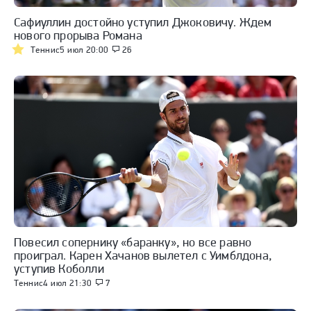
Сафиуллин достойно уступил Джоковичу. Ждем
нового прорыва Романа
Теннис
5 июл 20:00
26
Повесил сопернику «баранку», но все равно
проиграл. Карен Хачанов вылетел с Уимблдона,
уступив Коболли
Теннис
4 июл 21:30
7