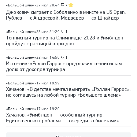
«Большой шлем»
27 июл 20:44
7
Джокович сыграет с Соболенко в миксте на US Open,
Рублев — с Андреевой, Медведев — со Шнайдер
«Большой шлем»
23 июл 21:29
1
Теннисный турнир на Олимпиаде-2028 и Уимблдон
пройдут с разницей в три дня
«Большой шлем»
22 июл 14:56
1
Источник: «Ролан Гаррос» предложил теннисистам
долю от доходов турнира
«Большой шлем»
17 июл 19:59
Хачанов: «В детстве мечтал выиграть «Роллан Гаррос»,
но соглашусь на любой турнир «Большого шлема»
«Большой шлем»
17 июл 19:20
Хачанов: «Уимблдон — особенный турнир.
Единственная проблема — очереди за билетами»