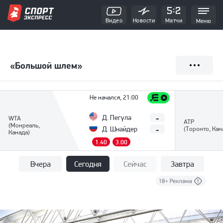
Видео
Новости
Матчи
Меню
«Большой шлем»
Не начался, 21:00
-
Д. Пегула
WTA
ATP
(Монреаль,
-
Д. Шнайдер
(Торонто, Кан
Канада)
1.40
3.00
Вчера
Сегодня
Сейчас
Завтра