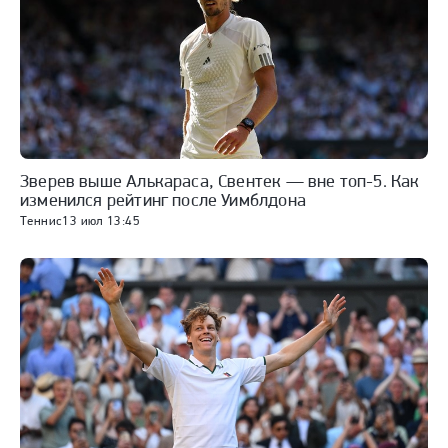
Зверев выше Алькараса, Свентек — вне топ-5. Как
изменился рейтинг после Уимблдона
Теннис
13 июл 13:45