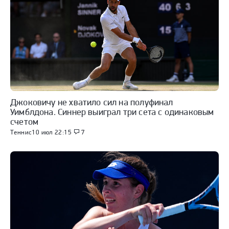
Джоковичу не хватило сил на полуфинал
Уимблдона. Синнер выиграл три сета с одинаковым
счетом
Теннис
10 июл 22:15
7