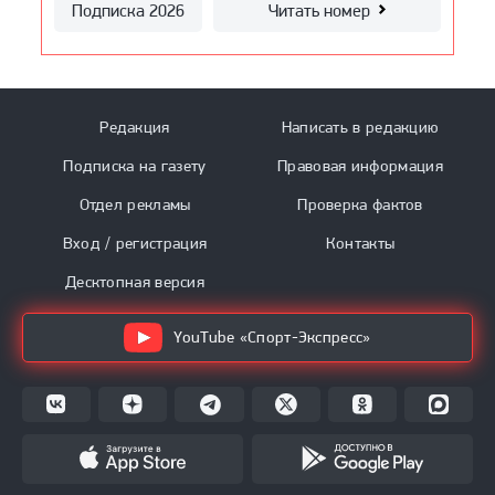
Подписка 2026
Подписка 2026
Подписка 2026
Читать номер
Читать номер
Читать номер
Подписка 2026
Читать номер
Подписка 2026
Читать номер
Редакция
Написать в редакцию
Подписка на газету
Правовая информация
Отдел рекламы
Проверка фактов
Вход / регистрация
Контакты
Десктопная версия
YouTube «Спорт-Экспресс»