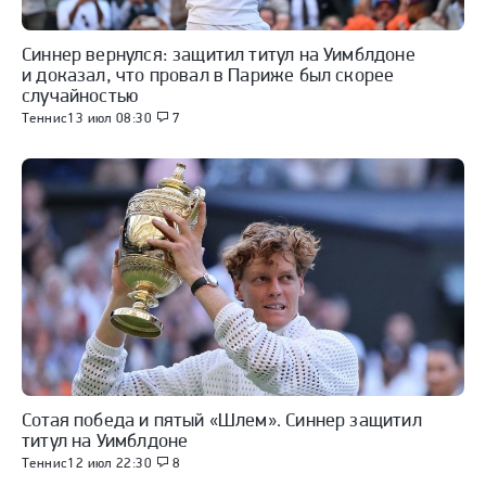
Синнер вернулся: защитил титул на Уимблдоне
и доказал, что провал в Париже был скорее
случайностью
Теннис
13 июл 08:30
7
Сотая победа и пятый «Шлем». Синнер защитил
титул на Уимблдоне
Теннис
12 июл 22:30
8