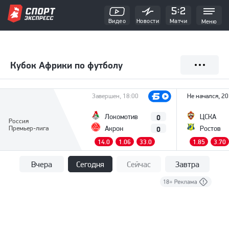
Видео
Новости
Матчи
Меню
Кубок Африки по футболу
Завершен, 18:00
Не начался, 20
0
Локомотив
ЦСКА
Россия
0
Премьер-лига
Акрон
Ростов
14.0
1.06
33.0
1.85
3.70
Вчера
Сегодня
Сейчас
Завтра