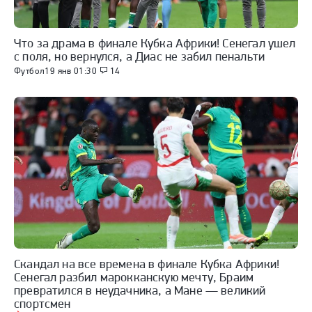
Что за драма в финале Кубка Африки! Сенегал ушел
с поля, но вернулся, а Диас не забил пенальти
Футбол
19 янв 01:30
14
Скандал на все времена в финале Кубка Африки!
Сенегал разбил марокканскую мечту, Браим
превратился в неудачника, а Мане — великий
спортсмен