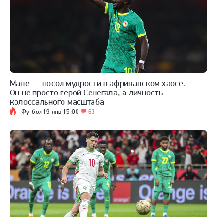
Мане — посол мудрости в африканском хаосе.
Он не просто герой Сенегала, а личность
колоссального масштаба
Футбол
19 янв 15:00
63