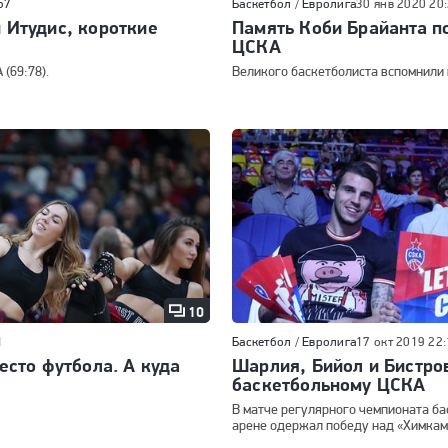
57
Баскетбол
/
Евролига
30 янв 2020 20
 Итудис, короткие
Память Коби Брайанта п
ЦСКА
(69:78).
Великого баскетболиста вспомнили
10
1
Баскетбол
/
Евролига
17 окт 2019 22
есто футбола. А куда
Шарлия, Бийол и Бистро
баскетбольному ЦСКА
В матче регулярного чемпионата б
арене одержал победу над «Химками