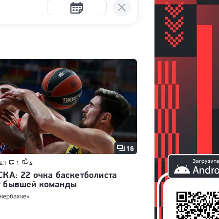
16
:43
1
4
СКА: 22 очка баскетболиста
у бывшей команды
нербахче»