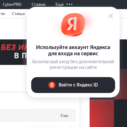
CyberPRO
Ставки
Еще
сти
Статьи
Еще...