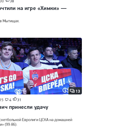
:30
38
очтили на игре «Химки» —
 в Мытищах.
13
:15
4
31
вич принесли удачу
аскетбольной Евролиги ЦСКА на домашней
» (99:86).