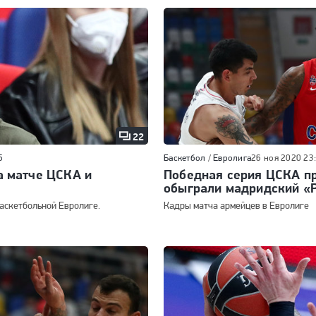
22
5
Баскетбол
/
Евролига
26 ноя 2020 23
а матче ЦСКА и
Победная серия ЦСКА п
обыграли мадридский «
аскетбольной Евролиге.
Кадры матча армейцев в Евролиге