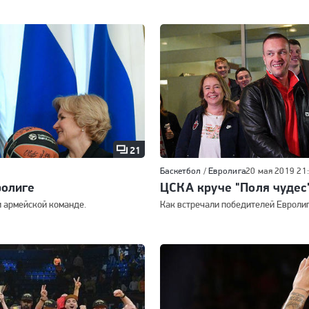
21
Баскетбол
/
Евролига
20 мая 2019 21
ролиге
ЦСКА круче "Поля чудес
 армейской команде.
Как встречали победителей Евролиг