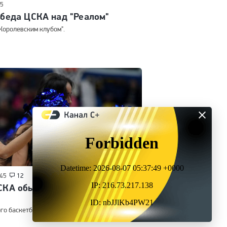
25
обеда ЦСКА над "Реалом"
Королевским клубом".
19
:45
12
СКА обыграл "Химки" в
го баскетбольного дерби