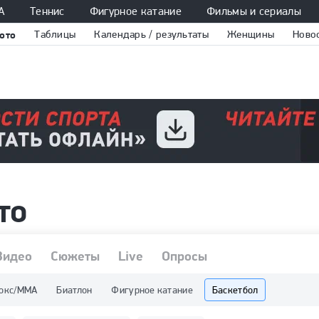
А
Теннис
Фигурное катание
Фильмы и сериалы
ото
Таблицы
Календарь / результаты
Женщины
Ново
то
Видео
Сюжеты
Live
Опросы
окс/ММА
Биатлон
Фигурное катание
Баскетбол