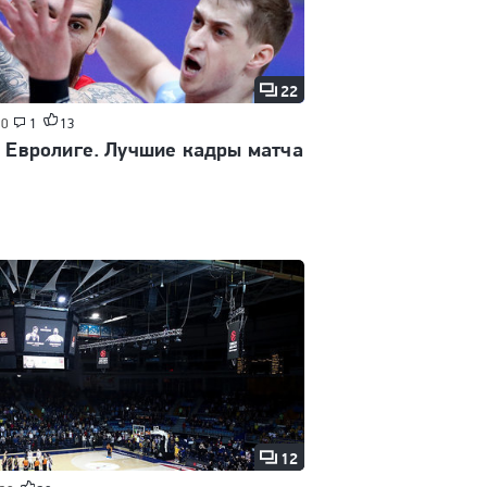
22
10
1
13
 Евролиге. Лучшие кадры матча
12