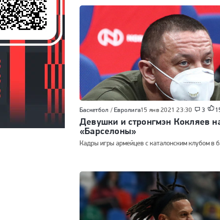
Баскетбол
/
Евролига
15 янв 2021 23:30
3
1
Девушки и стронгмэн Кокляев н
«Барселоны»
Кадры игры армейцев с каталонским клубом в б