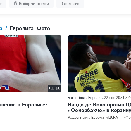
е
Выбор читателей
Эксклюзив
га
Евролига. Фото
16
Баскетбол
/
Евролига
22 янв 2021 22
жение в Евролиге:
Нандо де Коло против Ц
«Фенербахче» в корзин
Кадры матча Евролиги ЦСКА — «Фе