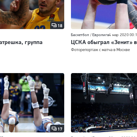
18
Баскетбол
/
Евролига
4 мар 2020 00:
атрешка, группа
ЦСКА обыграл «Зенит» в
Фоторепортаж с матча в Москве
17