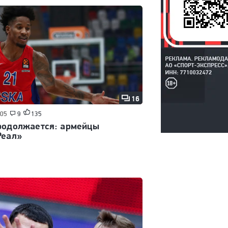
16
:05
9
135
родолжается: армейцы
Реал»