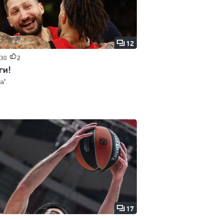
12
:30
2
ги!
а".
17