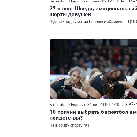
Баскетбол
/
Евролига
30 янв 2020 22:30
10
27 очков Шведа, эмоциональный
шорты девушек
Лучшие кадры матча Евролиги «Химки» — ЦСКА 
Баскетбол
/
Евролига
31 окт 2019 01:10
3
3
10 причин выбрать баскетбол вм
пойдете вы?
Не в обиду спорту №1.