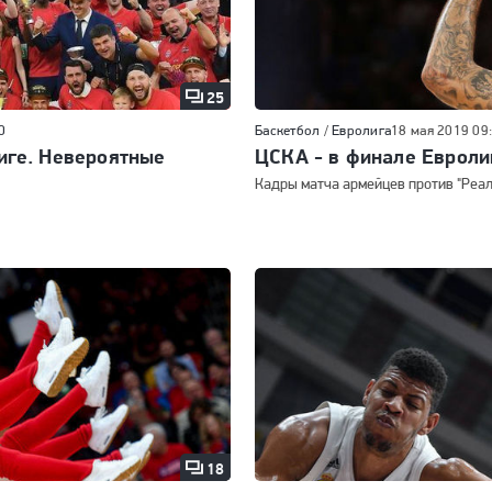
25
0
Баскетбол
/
Евролига
18 мая 2019 09
иге. Невероятные
ЦСКА - в финале Евроли
Кадры матча армейцев против "Реал
18