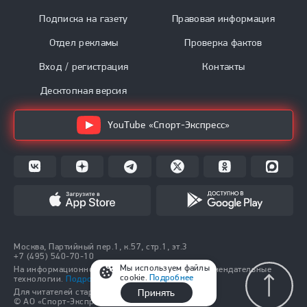
Подписка на газету
Правовая информация
Отдел рекламы
Проверка фактов
Вход / регистрация
Контакты
Десктопная версия
YouTube «Спорт-Экспресс»
Москва, Партийный пер.1, к.57, стр.1, эт.3
+7 (495) 540-70-10
Мы используем файлы
На информационном ресурсе применяются рекомендательные
cookie.
Подробнее
технологии.
Подробнее.
Принять
Для читателей старше 18 лет.
© АО «Спорт-Экспресс», 1991–2026.