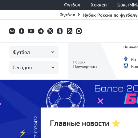
Футбол
Хоккей
Бокс/ММ
Футбол
Кубок России по футболу
Не начал
Футбол
Кр.
Россия
Премьер-лига
Бал
Сегодня
Главные новости