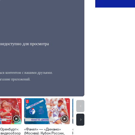
«Оренбург»:
«Факел» — «Динамо»
«Локомотив» — ЦСКА:
«Динамо
, видеообзор
(Москва): Кубок России,
Кубок России, видеообзор
«Крылья