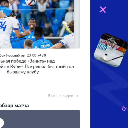
бок России
5 авг 23:00
30
ьная победа «Зенита» над
й» в Кубке. Все решил быстрый гол
 — бывшему клубу
Больше видео
обзор матча