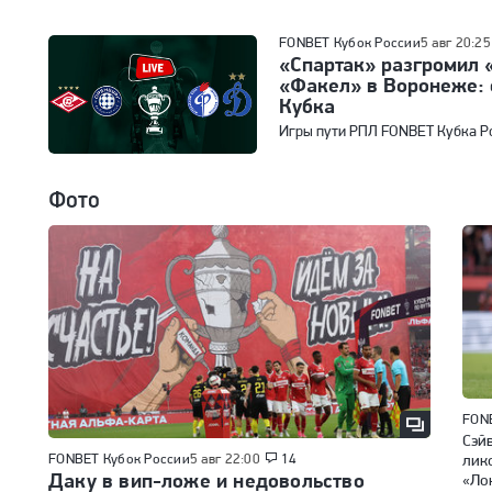
FONBET Кубок России
5 авг 20:25
«Спартак» разгромил 
«Факел» в Воронеже: 
Кубка
Игры пути РПЛ FONBET Кубка Ро
Фото
FON
Сэйв
FONBET Кубок России
5 авг 22:00
14
лик
Даку в вип-ложе и недовольство
«Ло