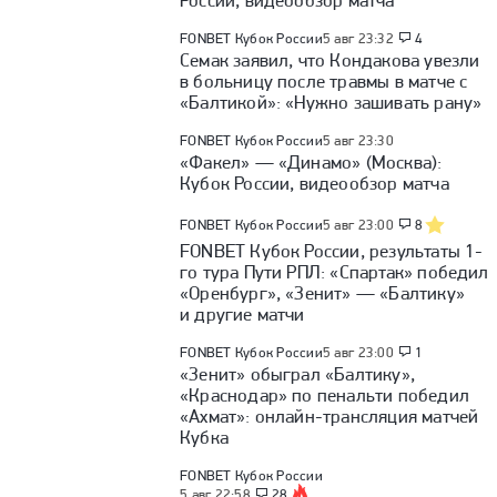
FONBET Кубок России
5 авг 23:32
4
Семак заявил, что Кондакова увезли
в больницу после травмы в матче с
«Балтикой»: «Нужно зашивать рану»
FONBET Кубок России
5 авг 23:30
«Факел» — «Динамо» (Москва):
Кубок России, видеообзор матча
FONBET Кубок России
5 авг 23:00
8
FONBET Кубок России, результаты 1-
го тура Пути РПЛ: «Спартак» победил
«Оренбург», «Зенит» — «Балтику»
и другие матчи
FONBET Кубок России
5 авг 23:00
1
«Зенит» обыграл «Балтику»,
«Краснодар» по пенальти победил
«Ахмат»: онлайн-трансляция матчей
Кубка
FONBET Кубок России
5 авг 22:58
28