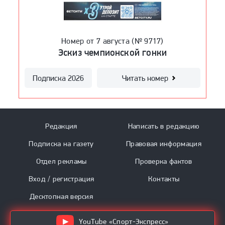
Номер от 7 августа (№ 9717)
Номер от 6 августа (№ 9716)
Номер от 5 августа (№ 9715)
Номер от 4 августа (№ 9714)
Номер от 3 августа (№ 9713)
«В Европе должны понять: Россия
«Спартак» прошел Черчесова.
Эскиз чемпионской гонки
Супердебют Ромашиной!
Королевы Европы!
вернулась с очень высоким
Впереди — «Краснодар»
уровнем»
Подписка 2026
Подписка 2026
Подписка 2026
Читать номер
Читать номер
Читать номер
Подписка 2026
Читать номер
Подписка 2026
Читать номер
Редакция
Написать в редакцию
Подписка на газету
Правовая информация
Отдел рекламы
Проверка фактов
Вход / регистрация
Контакты
Десктопная версия
YouTube «Спорт-Экспресс»