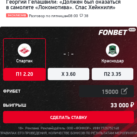
Георгий Гелашвили: «Должен был оказаться
в самолете «Локомотива». Спас Хейккиля»
Разговор по пятницам
08:00
38
:
-
-
Спартак
Краснодар
П1 2.20
X 3.60
П2 3.35
ФРИБЕТ
33 000
₽
ВЫИГРЫШ
СДЕЛАТЬ СТАВКУ
18+. Реклама. Рекламодатель: ООО «ФОНКОР». ИНН 7726752148
ЛИЧЕСТВЕ БОНУСОВ ПО РЕЗУЛЬТАТАМ МЕРОПРИЯТИЯ, СРОКАХ, МЕСТЕ И ПОРЯДКЕ ИХ