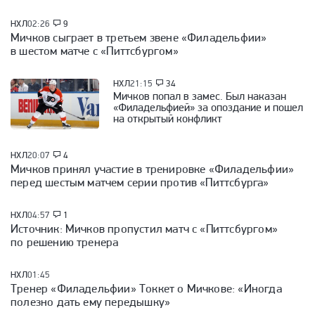
НХЛ
02:26
9
Мичков сыграет в третьем звене «Филадельфии»
в шестом матче с «Питтсбургом»
НХЛ
21:15
34
Мичков попал в замес. Был наказан
«Филадельфией» за опоздание и пошел
на открытый конфликт
НХЛ
20:07
4
Мичков принял участие в тренировке «Филадельфии»
перед шестым матчем серии против «Питтсбурга»
НХЛ
04:57
1
Источник: Мичков пропустил матч с «Питтсбургом»
по решению тренера
НХЛ
01:45
Тренер «Филадельфии» Токкет о Мичкове: «Иногда
полезно дать ему передышку»