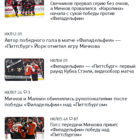
Свечников прервал серию без очков,
а Мичков провалился. «Каролина»
начала с сухой победы против
«Филадельфии»
НХЛ
12:05
Автор победного гола в матче «Филадельфия» —
«Питтсбург» Йорк отметил игру Мичкова
НХЛ
08:05
«Филадельфия» — «Питтсбург»: первый
раунд Кубка Стэнли, видеообзор матча
НХЛ
07:24
3
Мичков и Малкин обменялись рукопожатиями после
победы «Филадельфии» над «Питтсбургом»
НХЛ
05:48
87
Гол с передачи Мичкова принес
«Филадельфии» победу над
«Питтсбургом»