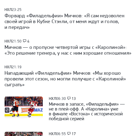
НХЛ
23:25
Форвард «Филадельфии» Мичков: «Я сам недоволен
своей игрой в Кубке Стэнли, от меня ждут и голов,
и передач»
НХЛ
21:50
4
Мичков — о пропуске четвертой игры с «Каролиной»:
«Это решение тренера, у нас с ним хорошие отношения»
НХЛ
21:19
Нападающий «Филадельфии» Мичков: «Мы хорошо
провели этот сезон, но могли получше с «Каролиной»
сыграть»
НХЛ
06:30
13
Мичков в запасе, «Филадельфия» —
не в плей-офф. А «Каролина» уже
в финале «Востока» с исторической
победной серией
НХЛ
06:55
17