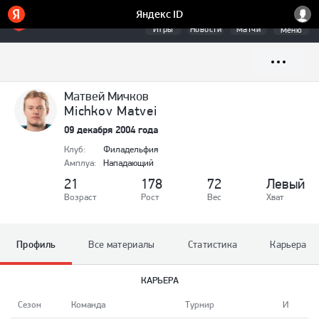
Игры
Новости
Матчи
Меню
Матвей
Мичков
Michkov Matvei
09 декабря 2004 года
Клуб
:
Филадельфия
Амплуа
:
Нападающий
21
178
72
Левый
Возраст
Рост
Вес
Хват
Профиль
Все материалы
Статистика
Карьера
КАРЬЕРА
Сезон
Команда
Турнир
И
Г