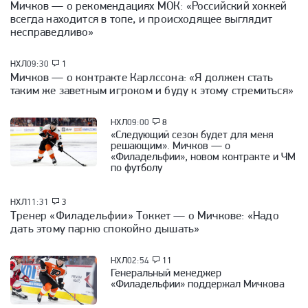
Мичков — о рекомендациях МОК: «Российский хоккей
всегда находится в топе, и происходящее выглядит
несправедливо»
НХЛ
09:30
1
Мичков — о контракте Карлссона: «Я должен стать
таким же заветным игроком и буду к этому стремиться»
НХЛ
09:00
8
«Следующий сезон будет для меня
решающим». Мичков — о
«Филадельфии», новом контракте и ЧМ
по футболу
НХЛ
11:31
3
Тренер «Филадельфии» Токкет — о Мичкове: «Надо
дать этому парню спокойно дышать»
НХЛ
02:54
11
Генеральный менеджер
«Филадельфии» поддержал Мичкова