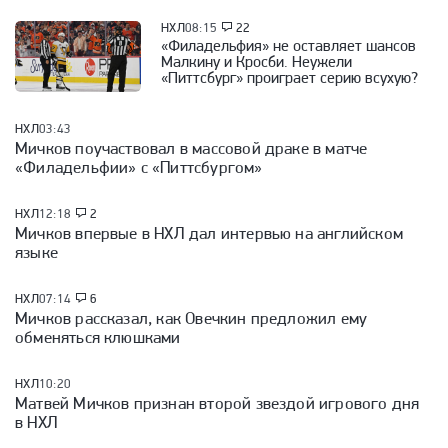
НХЛ
08:15
22
«Филадельфия» не оставляет шансов
Малкину и Кросби. Неужели
«Питтсбург» проиграет серию всухую?
НХЛ
03:43
Мичков поучаствовал в массовой драке в матче
«Филадельфии» с «Питтсбургом»
НХЛ
12:18
2
Мичков впервые в НХЛ дал интервью на английском
языке
НХЛ
07:14
6
Мичков рассказал, как Овечкин предложил ему
обменяться клюшками
НХЛ
10:20
Матвей Мичков признан второй звездой игрового дня
в НХЛ