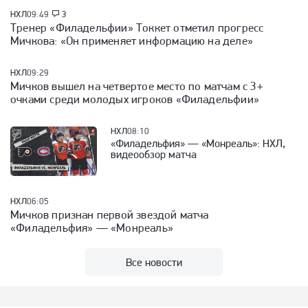
НХЛ
09:49
3
Тренер «Филадельфии» Токкет отметил прогресс
Мичкова: «Он применяет информацию на деле»
НХЛ
09:29
Мичков вышел на четвертое место по матчам с 3+
очками среди молодых игроков «Филадельфии»
НХЛ
08:10
«Филадельфия» — «Монреаль»: НХЛ,
видеообзор матча
НХЛ
06:05
Мичков признан первой звездой матча
«Филадельфия» — «Монреаль»
Все новости