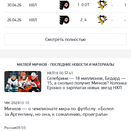
1
:
0
ОТ
30.04.26
НХЛ
-
1
2
:
4
26.04.26
НХЛ
-
-
Смотреть полностью
МАТВЕЙ МИЧКОВ - ПОСЛЕДНИЕ НОВОСТИ И МАТЕРИАЛЫ
НХЛ
18:00
41
Селебрини — 18 миллионов, Бедард —
15, а сколько получит Мичков? Колонка
Еронко о зарплатах новых звезд НХЛ
ЧМ-2026
10:10
Мичков — о чемпионате мира по футболу: «Болел
за Аргентину, но она, к сожалению, проиграла»
Россия
09:50