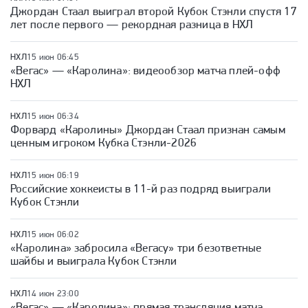
Джордан Стаал выиграл второй Кубок Стэнли спустя 17
лет после первого — рекордная разница в НХЛ
НХЛ
15 июн 06:45
«Вегас» — «Каролина»: видеообзор матча плей-офф
НХЛ
НХЛ
15 июн 06:34
Форвард «Каролины» Джордан Стаал признан самым
ценным игроком Кубка Стэнли-2026
НХЛ
15 июн 06:19
Российские хоккеисты в 11-й раз подряд выиграли
Кубок Стэнли
НХЛ
15 июн 06:02
«Каролина» забросила «Вегасу» три безответные
шайбы и выиграла Кубок Стэнли
НХЛ
14 июн 23:00
«Вегас» — «Каролина»: прямая трансляция матча