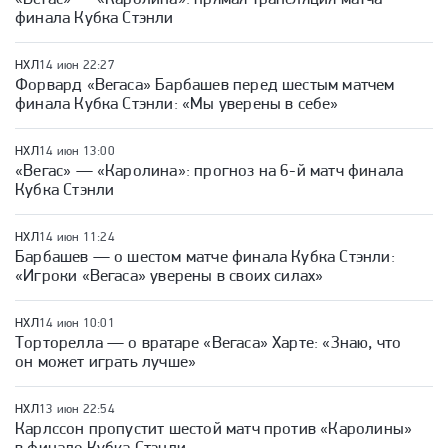
финала Кубка Стэнли
НХЛ
14 июн 22:27
Форвард «Вегаса» Барбашев перед шестым матчем
финала Кубка Стэнли: «Мы уверены в себе»
НХЛ
14 июн 13:00
«Вегас» — «Каролина»: прогноз на 6-й матч финала
Кубка Стэнли
НХЛ
14 июн 11:24
Барбашев — о шестом матче финала Кубка Стэнли:
«Игроки «Вегаса» уверены в своих силах»
НХЛ
14 июн 10:01
Торторелла — о вратаре «Вегаса» Харте: «Знаю, что
он может играть лучше»
НХЛ
13 июн 22:54
Карлссон пропустит шестой матч против «Каролины»
в финале Кубка Стэнли