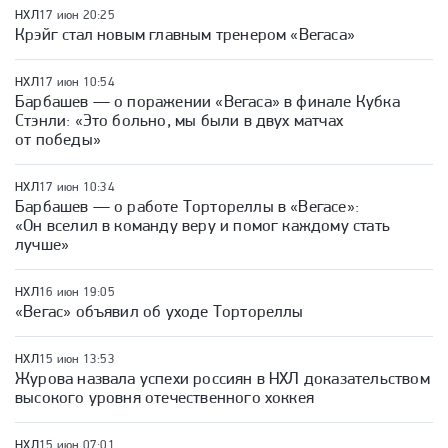
НХЛ
17 июн 20:25
Крэйг стал новым главным тренером «Вегаса»
НХЛ
17 июн 10:54
Барбашев — о поражении «Вегаса» в финале Кубка
Стэнли: «Это больно, мы были в двух матчах
от победы»
НХЛ
17 июн 10:34
Барбашев — о работе Тортореллы в «Вегасе»:
«Он вселил в команду веру и помог каждому стать
лучше»
НХЛ
16 июн 19:05
«Вегас» объявил об уходе Тортореллы
НХЛ
15 июн 13:53
Журова назвала успехи россиян в НХЛ доказательством
высокого уровня отечественного хоккея
НХЛ
15 июн 07:01