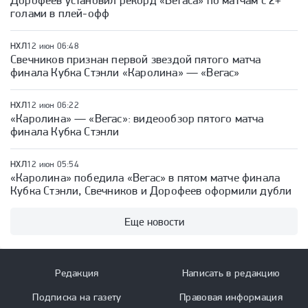
Дорофеев установил рекорд «Вегаса» по матчам с 2+
голами в плей-офф
НХЛ
12 июн 06:48
Свечников признан первой звездой пятого матча
финала Кубка Стэнли «Каролина» — «Вегас»
НХЛ
12 июн 06:22
«Каролина» — «Вегас»: видеообзор пятого матча
финала Кубка Стэнли
НХЛ
12 июн 05:54
«Каролина» победила «Вегас» в пятом матче финала
Кубка Стэнли, Свечников и Дорофеев оформили дубли
Еще новости
Редакция
Написать в редакцию
Подписка на газету
Правовая информация