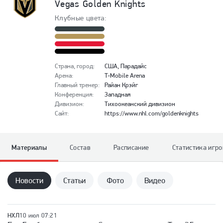
Vegas Golden Knights
Клубные цвета:
Страна, город
:
США, Парадайс
Арена
:
T-Mobile Arena
Главный тренер
:
Райан Крэйг
Конференция
:
Западная
Дивизион
:
Тихоокеанский дивизион
Сайт
:
https://www.nhl.com/goldenknights
Материалы
Состав
Расписание
Статистика игр
Новости
Статьи
Фото
Видео
НХЛ
10 июл 07:21