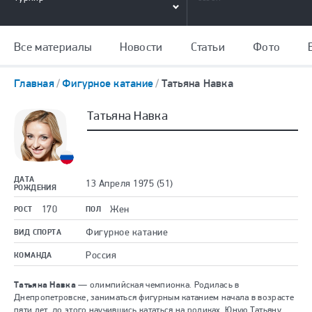
Все материалы
Новости
Статьи
Фото
Главная
Фигурное катание
Татьяна Навка
Татьяна Навка
ДАТА
13 Апреля 1975 (51)
РОЖДЕНИЯ
170
Жен
РОСТ
ПОЛ
Фигурное катание
ВИД СПОРТА
Россия
КОМАНДА
Татьяна Навка
— олимпийская чемпионка. Родилась в
Днепропетровске, заниматься фигурным катанием начала в возрасте
пяти лет, до этого научившись кататься на роликах. Юную Татьяну