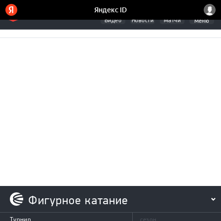
Видео
Новости
Матчи
Меню
Фигурное катание
Турнир
сезон