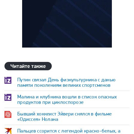
Читайте также
Путин связал День физкультурника с данью
памяти поколениям великих спортсменов
Малина и клубника вошли в список опасных
продуктов при циклоспорозе
Бывший хоккеист Эйвери снялся в фильме
«Одиссея» Нолана
Пальцев ссорится с легендой красно-белых, а