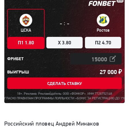
:
-
-
ЦСКА
Ростов
П1 1.80
X 3.80
П2 4.70
ФРИБЕТ
27 000
₽
ВЫИГРЫШ
СДЕЛАТЬ СТАВКУ
18+. Реклама. Рекламодатель: ООО «ФОНКОР». ИНН 7726752148
АСНО ПРАВИЛАМ ПРОГРАММЫ ЛОЯЛЬНОСТИ «БОНУС ЗА РЕГИСТРАЦИЮ ДО 15000». ПОЛ
Российский пловец Андрей Минаков