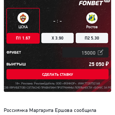
:
-
-
ЦСКА
Ростов
П1 1.67
X 3.90
П2 5.30
ФРИБЕТ
25 050
₽
ВЫИГРЫШ
СДЕЛАТЬ СТАВКУ
18+. Реклама. Рекламодатель: ООО «ФОНКОР». ИНН 7726752148
БЕТОВ) СОГЛАСНО ПРАВИЛАМ ПРОГРАММЫ ЛОЯЛЬНОСТИ «БОНУС ЗА РЕГИСТРАЦИЮ ДО 
Россиянка Маргарита Ершова
сообщила