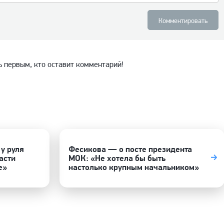
Комментировать
ь первым, кто оставит комментарий!
у руля
Фесикова — о посте президента
асти
МОК: «Не хотела бы быть
е»
настолько крупным начальником»