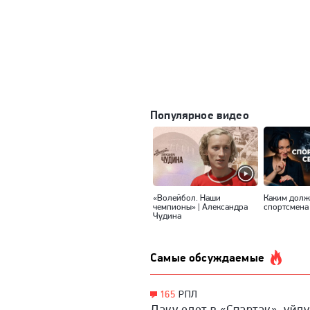
Популярное видео
«Волейбол. Наши
Каким долж
чемпионы» | Александра
спортсмена
Чудина
Самые обсуждаемые
165
РПЛ
Даку едет в «Спартак», уйду