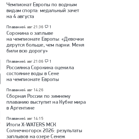
Чемпионат Европы по водным
видам спорта: медальный зачет
на 4 августа
Плавание
4 авг 21:36
1
Сорокина о заплыве
на чемпионате Европы: «Девочки
дерутся больше, чем парни. Меня
били всю дорогу»
Плавание
4 авг 21:06
1
Россиянка Сорокина оценила
состояние воды в Сене
на чемпионате Европы
так» — «Оренбург»:
«Факел» — «Динамо»
Куда перейдет Кузнецов /
Плавание
4 авг 14:26
 России, видеообзор
(Москва): Кубок России,
Глотов в СКА / трансферы
Сборная России по зимнему
видеообзор матча
КХЛ
плаванию выступит на Кубке мира
в Аргентине
Плавание
4 авг 14:15
Итоги X-WATERS МСК
Солнечногорск 2026: результаты
заплывов на озере Сенеж