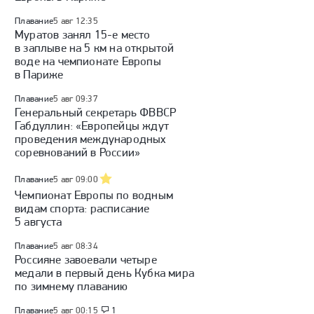
Плавание
5 авг 12:35
Муратов занял 15-е место
в заплыве на 5 км на открытой
воде на чемпионате Европы
в Париже
Плавание
5 авг 09:37
Генеральный секретарь ФВВСР
Габдуллин: «Европейцы ждут
проведения международных
соревнований в России»
Плавание
5 авг 09:00
Чемпионат Европы по водным
видам спорта: расписание
5 августа
Плавание
5 авг 08:34
Россияне завоевали четыре
медали в первый день Кубка мира
по зимнему плаванию
Плавание
5 авг 00:15
1