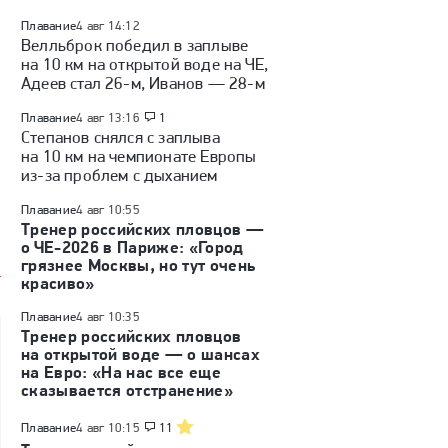
Плавание
4 авг 14:12
Велльброк победил в заплыве
на 10 км на открытой воде на ЧЕ,
Адеев стал 26-м, Иванов — 28-м
Плавание
4 авг 13:16
1
Степанов снялся с заплыва
на 10 км на чемпионате Европы
из-за проблем с дыханием
Плавание
4 авг 10:55
Тренер российских пловцов —
о ЧЕ-2026 в Париже: «Город
грязнее Москвы, но тут очень
красиво»
Плавание
4 авг 10:35
Тренер российских пловцов
на открытой воде — о шансах
на Евро: «На нас все еще
сказывается отстранение»
Плавание
4 авг 10:15
11