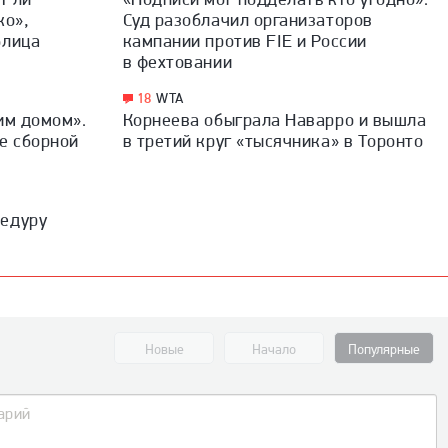
ко»,
Суд разоблачил организаторов
блица
кампании против FIE и России
в фехтовании
18
WTA
им домом».
Корнеева обыграла Наварро и вышла
е сборной
в третий круг «тысячника» в Торонто
цедуру
Новые
Начало
Популярные