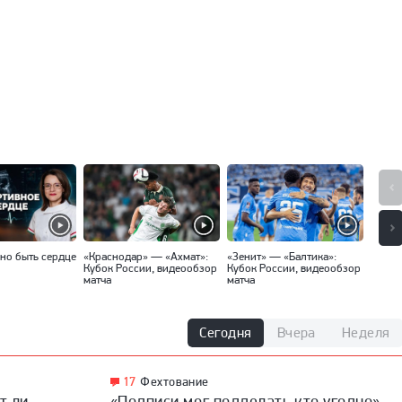
но быть сердце
«Краснодар» — «Ахмат»:
«Зенит» — «Балтика»:
«Спар
Кубок России, видеообзор
Кубок России, видеообзор
Кубок
матча
матча
матча
Сегодня
Вчера
Неделя
17
Фехтование
т ли
«Подписи мог подделать кто угодно».