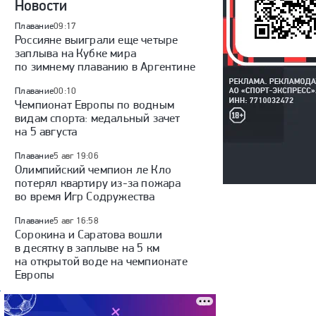
Новости
Плавание
09:17
Россияне выиграли еще четыре
заплыва на Кубке мира
по зимнему плаванию в Аргентине
Плавание
00:10
Чемпионат Европы по водным
видам спорта: медальный зачет
на 5 августа
Плавание
5 авг 19:06
Олимпийский чемпион ле Кло
потерял квартиру из-за пожара
во время Игр Содружества
Плавание
5 авг 16:58
Сорокина и Саратова вошли
в десятку в заплыве на 5 км
на открытой воде на чемпионате
Европы