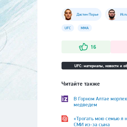
Дастин Порье
Исл
UFC
ММА
16
UFC: материалы, новости и об
Читайте также
В Горном Алтае морпех
медведем
«Трогать мою семью я 
СМИ из-за сына