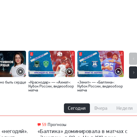
но быть сердце
«Краснодар» — «Ахмат»:
«Зенит» — «Балтика»:
«Спар
Кубок России, видеообзор
Кубок России, видеообзор
Кубок
матча
матча
матча
Сегодня
Вчера
Неделя
59
Прогнозы
 «негодяй».
«Балтика» доминировала в матчах с