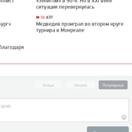
болист
«Зенитом» в 90-е. Но в XXI веке
ситуация перевернулась
18
ATP
бург»
Медведев проиграл во втором круге
турнира в Монреале
 благодаря
Новые
Начало
Популярные