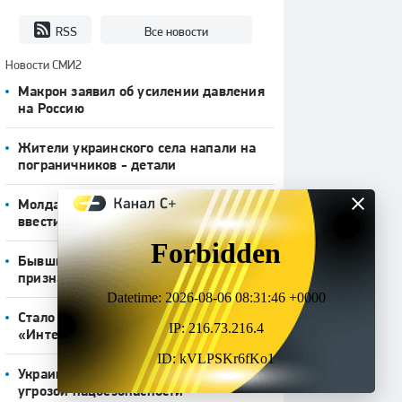
RSS
Все новости
Новости СМИ2
Макрон заявил об усилении давления
на Россию
Жители украинского села напали на
пограничников - детали
Молдавские фермеры потребовали
ввести импорт зерновых с Украины
Бывший продюсер Газманова
признался в преступлении
Стало известно, где пройдет
«Интервидение» в 2026 году
Украина признала звезду «Универа»
угрозой нацбезопасности