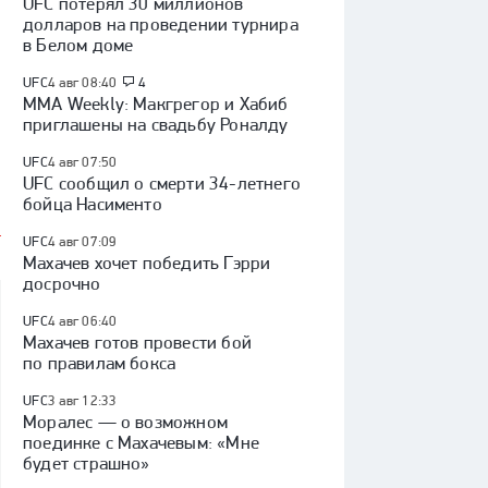
UFC потерял 30 миллионов
долларов на проведении турнира
в Белом доме
UFC
4 авг 08:40
4
MMA Weekly: Макгрегор и Хабиб
приглашены на свадьбу Роналду
UFC
4 авг 07:50
UFC сообщил о смерти 34-летнего
бойца Насименто
UFC
4 авг 07:09
Махачев хочет победить Гэрри
досрочно
UFC
4 авг 06:40
Махачев готов провести бой
по правилам бокса
UFC
3 авг 12:33
Моралес — о возможном
поединке с Махачевым: «Мне
будет страшно»