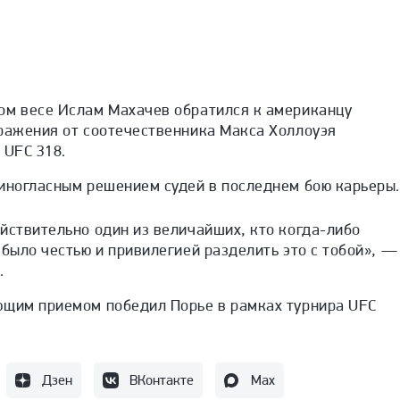
ом весе Ислам Махачев
обратился к американцу
оражения от соотечественника Макса Холлоуэя
а
UFC 318.
диногласным решением судей в последнем бою карьеры
йствительно один из величайших, кто когда-либо
 было честью и привилегией разделить это с тобой», —
.
ющим приемом победил Порье
в рамках турнира UFC
Дзен
ВКонтакте
Max