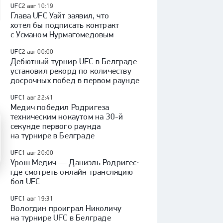
UFC
2 авг 10:19
Глава UFC Уайт заявил, что
хотел бы подписать контракт
с Усманом Нурмагомедовым
UFC
2 авг 00:00
Дебютный турнир UFC в Белграде
установил рекорд по количеству
досрочных побед в первом раунде
UFC
1 авг 22:41
Медич победил Родригеза
техническим нокаутом на 30-й
секунде первого раунда
на турнире в Белграде
UFC
1 авг 20:00
Урош Медич — Даниэль Родригес:
где смотреть онлайн трансляцию
боя UFC
UFC
1 авг 19:31
Вологдин проиграл Николичу
на турнире UFC в Белграде