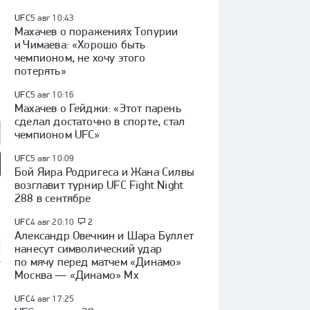
UFC
5 авг 10:43
Махачев о поражениях Топурии
и Чимаева: «Хорошо быть
чемпионом, не хочу этого
потерять»
UFC
5 авг 10:16
Махачев о Гейджи: «Этот парень
сделал достаточно в спорте, стал
чемпионом UFC»
UFC
5 авг 10:09
Бой Яира Родригеса и Жана Силвы
возглавит турнир UFC Fight Night
так» — «Оренбург»:
«Факел» — «Динамо»
Куда перейдет Кузнецов /
 России, видеообзор
(Москва): Кубок России,
Глотов в СКА / трансферы
288 в сентябре
видеообзор матча
КХЛ
UFC
4 авг 20:10
2
Александр Овечкин и Шара Буллет
нанесут символический удар
по мячу перед матчем «Динамо»
Москва — «Динамо» Мх
UFC
4 авг 17:25