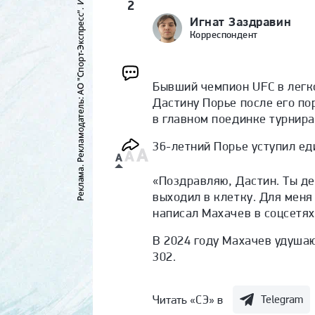
2
Игнат Заздравин
Корреспондент
Бывший чемпион UFC в легк
Дастину Порье после его п
в главном поединке турнир
36-летний Порье уступил е
«Поздравляю, Дастин. Ты де
выходил в клетку. Для меня
написал Махачев в соцсетях
В 2024 году Махачев удуша
302
.
Читать «СЭ» в
Telegram