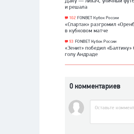
Даку — лихач, уличный фут
и решала
102
FONBET Кубок России
«Спартак» разгромил «Орен
в кубковом матче
93
FONBET Кубок России
«Зенит» победил «Балтику»
голу Андраде
0 комментариев