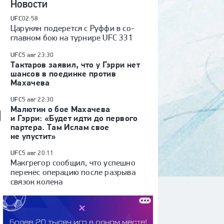
Новости
UFC
02:58
Царукян подерется с Руффи в со-
главном бою на турнире UFC 331
UFC
5 авг 23:30
Тактаров заявил, что у Гэрри нет
шансов в поединке против
Махачева
UFC
5 авг 22:30
Малютин о бое Махачева
и Гэрри: «Будет идти до первого
партера. Там Ислам свое
не упустит»
UFC
5 авг 20:11
Макгрегор сообщил, что успешно
перенес операцию после разрыва
связок колена