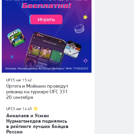
UFC
5 авг 15:42
Ортега и Мойкано проведут
реванш на турнире UFC 331
20 сентября
UFC
5 авг 14:45
Анкалаев и Усман
Нурмагомедов поднялись
в рейтинге лучших бойцов
России