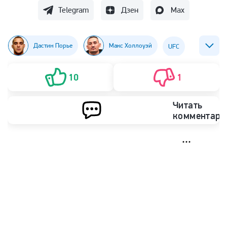
Telegram
Дзен
Max
Дастин Порье
Макс Холлоуэй
UFC
ММА
10
1
Читать
комментари