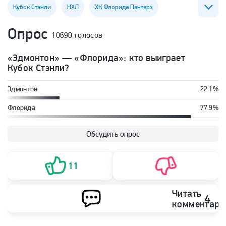
Кубок Стэнли
НХЛ
ХК Флорида Пантерз
Опрос
10690 голосов
Илья Воробьев
«Эдмонтон» — «Флорида»: кто выиграет
Кубок Стэнли?
Эдмонтон
22.1%
Флорида
77.9%
Обсудить опрос
11
Читать
4
комментари