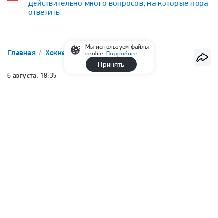
действительно много вопросов, на которые пора
ответить
Мы используем файлы
Главная
Хоккей
НХЛ
cookie.
Подробнее
Принять
6 августа, 18:35
Игровую клюшку Овечкина с
автографом продали на аукционе
за 940 тысяч рублей
Сергей Филин