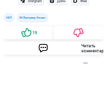
Telegram
Дзен
Max
НХЛ
ХК Ванкувер Кэнакс
19
Читать
комментари