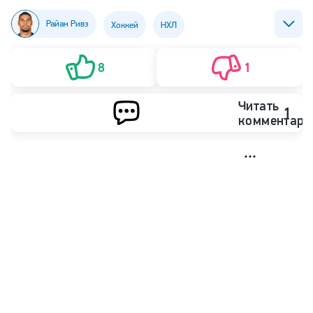
Райан Ривз
Хоккей
НХЛ
ХК Сан-Хосе Шаркс
ХК Торонто Мэйпл Лифс
8
1
Читать
1
комментари