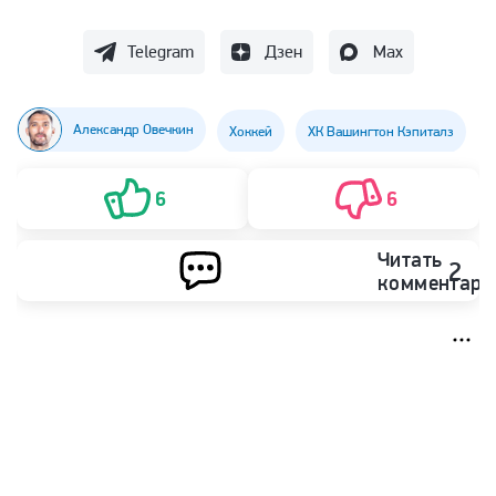
Telegram
Дзен
Max
Александр Овечкин
Хоккей
ХК Вашингтон Кэпиталз
6
6
Читать
2
комментари