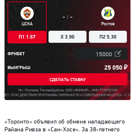
:
-
-
ЦСКА
Ростов
П1 1.67
X 3.90
П2 5.30
ФРИБЕТ
25 050
₽
ВЫИГРЫШ
СДЕЛАТЬ СТАВКУ
18+. Реклама. Рекламодатель: ООО «ФОНКОР». ИНН 7726752148
ЕЙСТВИЯ ПРОГРАММЫ ЛОЯЛЬНОСТИ И СОВЕРШЕНИЯ АКЦЕПТА – С 14 Ч. 00 МИН. 21.
«Торонто» объявил об обмене нападающего
Райана Ривза в «Сан-Хосе». За 38-летнего