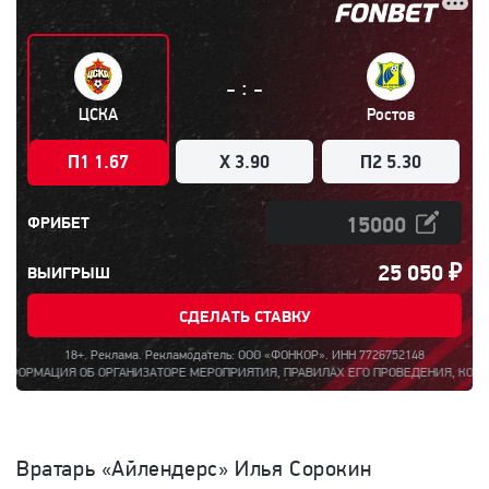
:
-
-
ЦСКА
Ростов
П1 1.67
X 3.90
П2 5.30
ФРИБЕТ
25 050
₽
ВЫИГРЫШ
СДЕЛАТЬ СТАВКУ
18+. Реклама. Рекламодатель: ООО «ФОНКОР». ИНН 7726752148
 ОБ ОРГАНИЗАТОРЕ МЕРОПРИЯТИЯ, ПРАВИЛАХ ЕГО ПРОВЕДЕНИЯ, КОЛИЧЕСТВЕ БОНУС
Вратарь «Айлендерс» Илья Сорокин