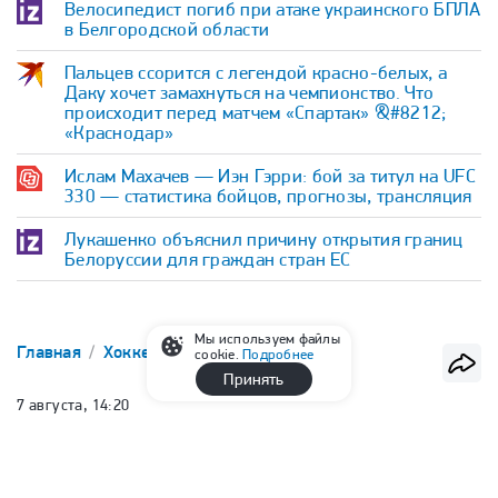
Велосипедист погиб при атаке украинского БПЛА
в Белгородской области
Пальцев ссорится с легендой красно-белых, а
Даку хочет замахнуться на чемпионство. Что
происходит перед матчем «Спартак» &#8212;
«Краснодар»
Ислам Махачев — Иэн Гэрри: бой за титул на UFC
330 — статистика бойцов, прогнозы, трансляция
Лукашенко объяснил причину открытия границ
Белоруссии для граждан стран ЕС
Мы используем файлы
Главная
Хоккей
НХЛ
cookie.
Подробнее
Принять
7 августа, 14:20
Любушкин: «Нэшвилл» был одной
из команд, которая меня