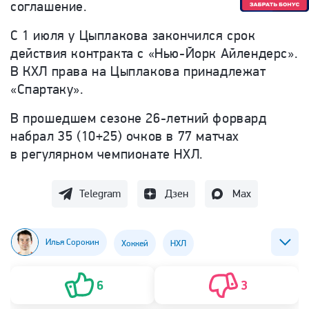
соглашение.
С 1 июля у Цыплакова закончился срок
действия контракта с «Нью-Йорк Айлендерс».
В КХЛ права на Цыплакова принадлежат
«Спартаку».
В прошедшем сезоне 26-летний форвард
набрал 35 (10+25) очков в 77 матчах
в регулярном чемпионате НХЛ.
Telegram
Дзен
Max
Илья Сорокин
Хоккей
НХЛ
ХК Нью-Йорк Айлендерс
Максим Цыплаков
6
3