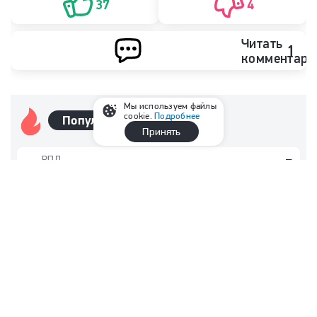
37
4
Читать
1
комментари
Мы используем файлы
cookie.
Подробнее
Популярные
Принять
РПЛ
221
«Краснодар» — восторг. Выключил
«Спартак» и доказал: он в гонке и без
Кордобы со Сперцяном
Кубок мира
25
«Ничего даже не проверяли». Большунов
высказался об отказе FIS в нейтральном
статусе
Плавание