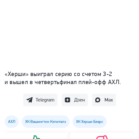
«Херши» выиграл серию со счетом 3-2
и вышел в четвертьфинал плей-офф АХЛ.
Telegram
Дзен
Max
АХЛ
ХК Вашингтон Кэпиталз
ХК Херши Беарс