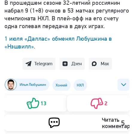
В прошедшем сезоне 32-летний россиянин
набрал 9 (1+8) очков в 53 матчах регулярного
чемпионата НХЛ. В плей-офф на его счету
одна голевая передача в двух играх.
1 июля «Даллас» обменял Любушкина в
«Нэшвилл»
.
Telegram
Дзен
Max
Илья Любушкин
Хоккей
НХЛ
ХК Нэшвилл Предаторз
13
2
Читать
5
комментари