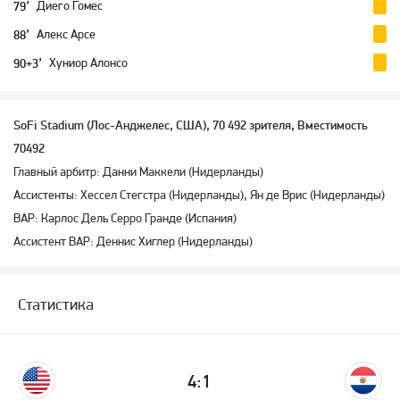
Диего Гомес
79’
Алекс Арсе
88’
Хуниор Алонсо
90+3’
SoFi Stadium (Лос-Анджелес, США), 70 492 зрителя, Вместимость
70492
Главный арбитр: Данни Маккели (Нидерланды)
Ассистенты: Хессел Стегстра (Нидерланды), Ян де Врис (Нидерланды)
ВАР: Карлос Дель Серро Гранде (Испания)
Ассистент ВАР: Деннис Хиглер (Нидерланды)
Статистика
4:1