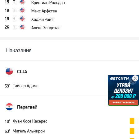
15
П.
Кристиан Рольдан
18
П.
Макс Арфстен
19
Н.
Хаджи Райт
26
Н.
Алекс Зендехас
Наказания
США
Тайлер Адамс
59’
Парагвай
Хуан Хосе Касерес
10’
Мигель Альмирон
53’