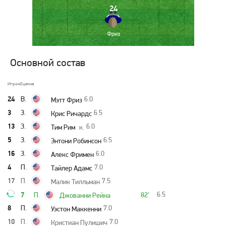
24
Фриз
Основной состав
Игрок
Оценка
24
В.
6.0
Мэтт Фриз
3
З.
6.5
Крис Ричардс
13
З.
6.0
Тим Рим
к.
5
З.
6.5
Энтони Робинсон
16
З.
6.0
Алекс Фримен
4
П.
7.0
Тайлер Адамс
17
П.
7.5
Малик Тилльман
7
6.5
П.
82'
Джованни Рейна
8
П.
7.0
Уэстон Маккенни
10
П.
7.0
Кристиан Пулишич