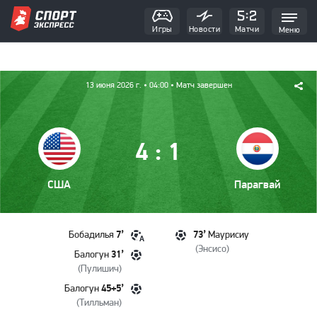
Игры
Новости
Матчи
Меню
13 июня 2026 г.
• 04:00
• Матч завершен
:
4
1
США
Парагвай
7’
73’
Бобадилья
Маурисиу
А
(
Энсисо
)
31’
Балогун
(
Пулишич
)
45+5’
Балогун
(
Тилльман
)