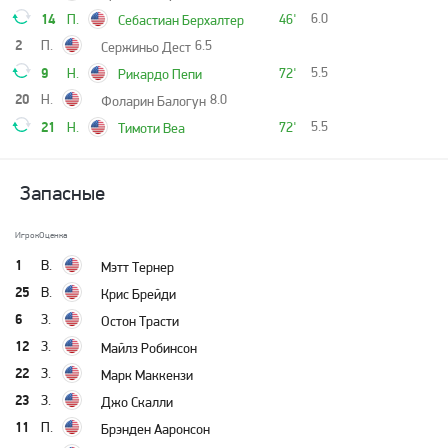
14
6.0
П.
46'
Себастиан Берхалтер
2
П.
6.5
Сержиньо Дест
9
5.5
Н.
72'
Рикардо Пепи
20
Н.
8.0
Фоларин Балогун
21
5.5
Н.
72'
Тимоти Веа
Запасные
Игрок
Оценка
1
В.
Мэтт Тернер
25
В.
Крис Брейди
6
З.
Остон Трасти
12
З.
Майлз Робинсон
22
З.
Марк Маккензи
23
З.
Джо Скалли
11
П.
Брэнден Ааронсон