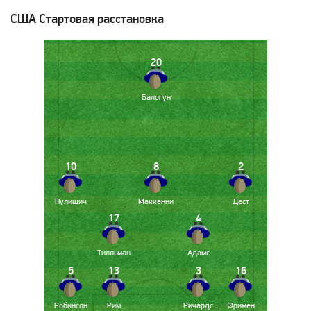
США
Стартовая расстановка
20
Балогун
10
8
2
Пулишич
Маккенни
Дест
17
4
Тилльман
Адамс
5
13
3
16
Робинсон
Рим
Ричардс
Фримен