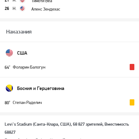
21
Н.
Тимоти Веа
26
Н.
Алекс Зендехас
Наказания
США
Фоларин Балогун
64’
Босния и Герцеговина
Степан Раделич
80’
Levi's Stadium (Санта-Клара, США), 68 827 зрителей, Вместимость
68827