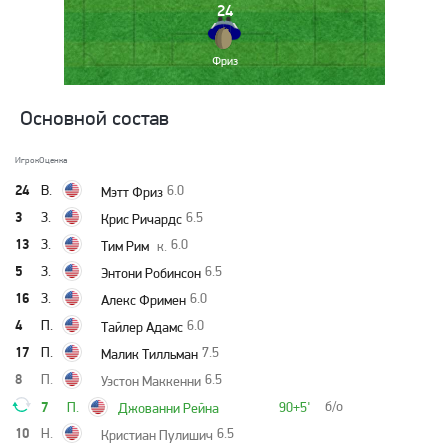
24
Фриз
Основной состав
Игрок
Оценка
24
В.
6.0
Мэтт Фриз
3
З.
6.5
Крис Ричардс
13
З.
6.0
Тим Рим
к.
5
З.
6.5
Энтони Робинсон
16
З.
6.0
Алекс Фримен
4
П.
6.0
Тайлер Адамс
17
П.
7.5
Малик Тилльман
8
П.
6.5
Уэстон Маккенни
7
б/о
П.
90+5'
Джованни Рейна
10
Н.
6.5
Кристиан Пулишич