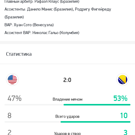
Главный арбитр: Рафаэл Клаус (Бразилия)
Ассистенты: Данило Манис (Бразилия), Родригу Фигейреду
(Бразилия)
ВАР: Хуан Сото (Венесуэла)
Ассистент ВАР: Николас Гальо (Колумбия)
Статистика
2:0
47%
53%
Владение мячом
8
10
Всего ударов
2
3
Ударов в створ