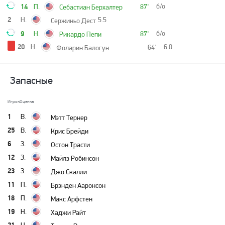
14
б/о
П.
87'
Себастиан Берхалтер
2
Н.
5.5
Сержиньо Дест
9
б/о
Н.
87'
Рикардо Пепи
20
Н.
6.0
64’
Фоларин Балогун
Запасные
Игрок
Оценка
1
В.
Мэтт Тернер
25
В.
Крис Брейди
6
З.
Остон Трасти
12
З.
Майлз Робинсон
23
З.
Джо Скалли
11
П.
Брэнден Ааронсон
18
П.
Макс Арфстен
19
Н.
Хаджи Райт