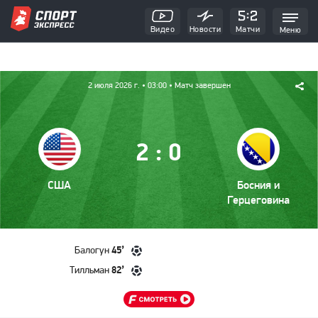
Видео
Новости
Матчи
Меню
2 июля 2026 г.
• 03:00
• Матч завершен
:
2
0
США
Босния и
Герцеговина
45’
Балогун
82’
Тилльман