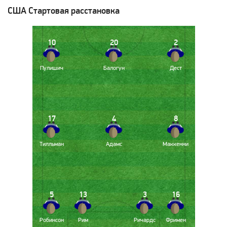
США
Стартовая расстановка
10
20
2
Пулишич
Балогун
Дест
17
4
8
Тилльман
Адамс
Маккенни
5
13
3
16
Робинсон
Рим
Ричардс
Фримен