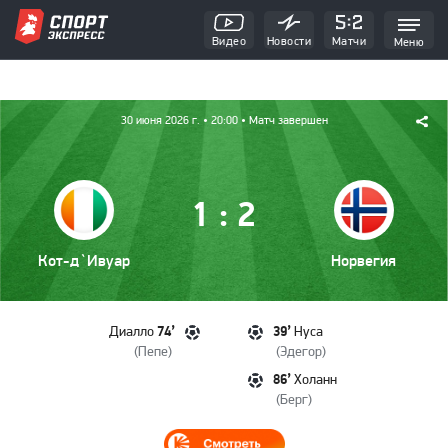
Видео
Новости
Матчи
Меню
30 июня 2026 г.
• 20:00
• Матч завершен
:
1
2
Кот-д`Ивуар
Норвегия
74’
39’
Диалло
Нуса
(
Пепе
)
(
Эдегор
)
86’
Холанн
(
Берг
)