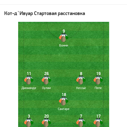
Кот-д`Ивуар
Стартовая расстановка
9
Бонни
11
26
8
19
Диоманде
Оулаи
Кессье
Пепе
18
Сангаре
3
20
7
17