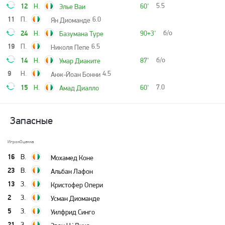
12
5.5
Н.
60'
Элье Ваи
11
П.
6.0
Ян Диоманде
24
б/о
Н.
90+3'
Базумана Туре
19
П.
6.5
Николя Пепе
14
б/о
Н.
87'
Умар Диаките
9
Н.
4.5
Анж-Йоан Бонни
15
7.0
Н.
60'
Амад Диалло
Запасные
Игрок
Оценка
16
В.
Мохамед Коне
23
В.
Альбан Лафон
13
З.
Кристофер Опери
2
З.
Усман Диоманде
5
З.
Уилфрид Синго
21
З.