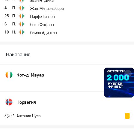
Эван Н`Дика
4
П.
Жан-Микаэль Сери
25
П.
Парфе Гиагон
6
П.
Секо Фофана
10
Н.
Симон Адингра
Наказания
Кот-д`Ивуар
Норвегия
Антонио Нуса
45+1’