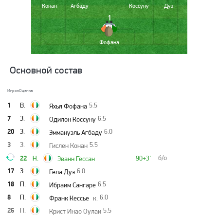
Конан
Агбаду
Коссуну
Дуэ
1
Фофана
Основной состав
Игрок
Оценка
1
В.
5.5
Яхья Фофана
7
З.
6.5
Одилон Коссуну
20
З.
6.0
Эммануэль Агбаду
3
З.
5.5
Гислен Конан
22
б/о
Н.
90+3'
Эванн Гессан
17
З.
6.0
Гела Дуэ
18
П.
6.5
Ибраим Сангаре
8
П.
6.0
Франк Кессье
к.
26
П.
5.5
Крист Инао Оулаи