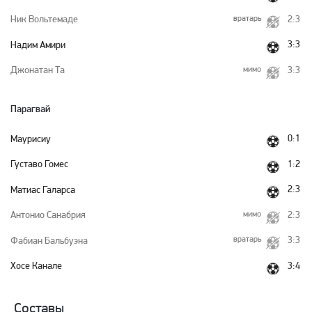
вратарь
2:3
Ник Вольтемаде
3:3
Надим Амири
мимо
3:3
Джонатан Та
Парагвай
0:1
Маурисиу
1:2
Густаво Гомес
2:3
Матиас Галарса
мимо
2:3
Антонио Санабрия
вратарь
3:3
Фабиан Бальбуэна
3:4
Хосе Канале
Составы