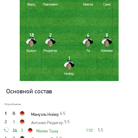
Вирц
Павлович
Нмеча
Сане
18
2
4
6
Браун
Рюдигер
Та
Киммих
1
Нойер
Основной состав
Игрок
Оценка
1
В.
6.5
Мануэль Нойер
2
З.
5.5
Антонио Рюдигер
24
5.5
З.
110'
Малик Тшау