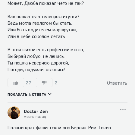
Может, Дзюба показал чего не так?

Как пошла ты в телепроститутки?

Ведь могла геологом бы стать,

Или быть водителем маршрутки,

Или в небе соколом летать.

В этой жизни есть профессий много,

Выбирай любую, не ленись.

Ты пошла неверною дорогой,

Погоди, подумай, оглянись!
27
2
Ответить
ПОКАЗАТЬ 4 ОТВЕТА
Doctor Zen
месяц назад
Полный крах фашистской оси Берлин-Рим-Токио