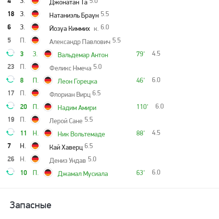
4
З.
5.0
Джонатан Та
18
З.
5.5
Натаниэль Браун
6
З.
6.0
Йозуа Киммих
к.
5
П.
5.5
Александр Павлович
3
4.5
З.
79'
Вальдемар Антон
23
П.
5.0
Феликс Нмеча
8
6.0
П.
46'
Леон Горецка
17
П.
6.5
Флориан Вирц
20
6.0
П.
110'
Надим Амири
19
П.
5.5
Лерой Сане
11
4.5
Н.
88'
Ник Вольтемаде
7
Н.
6.5
Кай Хаверц
26
Н.
5.0
Дениз Ундав
10
6.0
П.
63'
Джамал Мусиала
Запасные