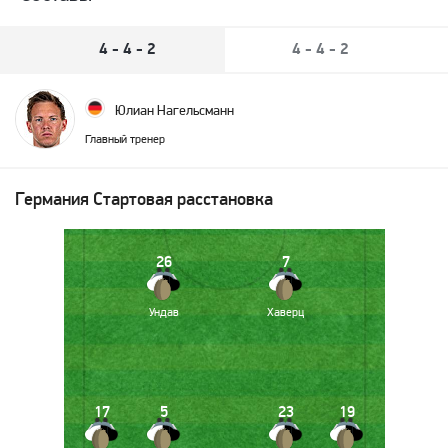
4 - 4 - 2
4 - 4 - 2
Юлиан Нагельсманн
Главный тренер
Германия
Стартовая расстановка
26
7
Ундав
Хаверц
17
5
23
19