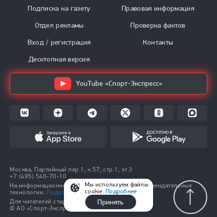
Подписка на газету
Правовая информация
Отдел рекламы
Проверка фактов
Вход / регистрация
Контакты
Десктопная версия
YouTube «Спорт-Экспресс»
Москва, Партийный пер.1, к.57, стр.1, эт.3
+7 (495) 540-70-10
Мы используем файлы
На информационном ресурсе применяются рекомендательные
cookie.
Подробнее
технологии.
Подробнее.
Принять
Для читателей старше 18 лет.
© АО «Спорт-Экспресс», 1991–2026.