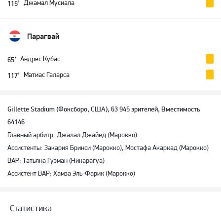
Джамал Мусиала
115’
Парагвай
Андрес Кубас
65’
Матиас Галарса
117’
Gillette Stadium (Фоксборо, США), 63 945 зрителей, Вместимость
64146
Главный арбитр: Джалал Джайед (Марокко)
Ассистенты: Закария Бринси (Марокко), Мостафа Акаркад (Марокко)
ВАР: Татьяна Гузман (Никарагуа)
Ассистент ВАР: Хамза Эль-Фарик (Марокко)
Статистика