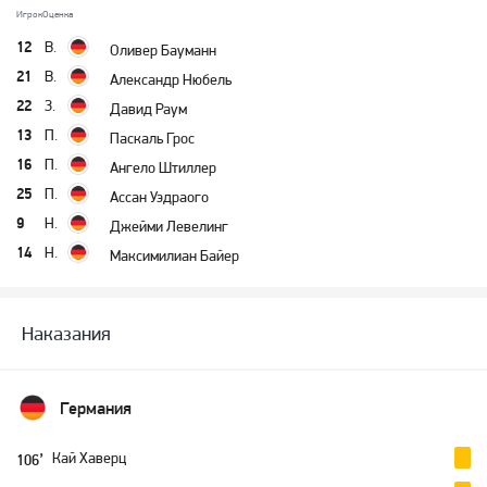
Игрок
Оценка
12
В.
Оливер Бауманн
21
В.
Александр Нюбель
22
З.
Давид Раум
13
П.
Паскаль Грос
16
П.
Ангело Штиллер
25
П.
Ассан Уэдраого
9
Н.
Джейми Левелинг
14
Н.
Максимилиан Байер
Наказания
Германия
Кай Хаверц
106’