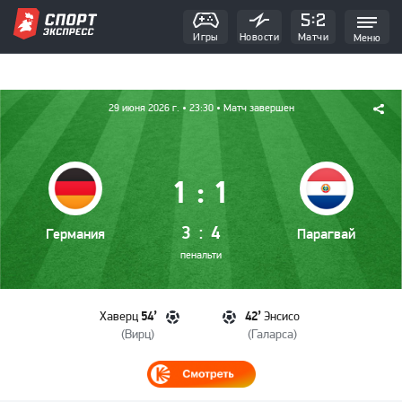
Игры
Новости
Матчи
Меню
29 июня 2026 г.
• 23:30
• Матч завершен
:
1
1
:
3
4
Германия
Парагвай
пенальти
54’
42’
Хаверц
Энсисо
(
Вирц
)
(
Галарса
)