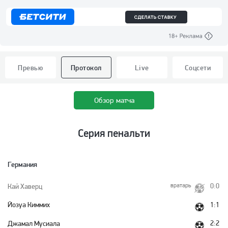
Превью
Протокол
Live
Соцсети
Обзор матча
Серия пенальти
Германия
вратарь
0:0
Кай Хаверц
1:1
Йозуа Киммих
2:2
Джамал Мусиала