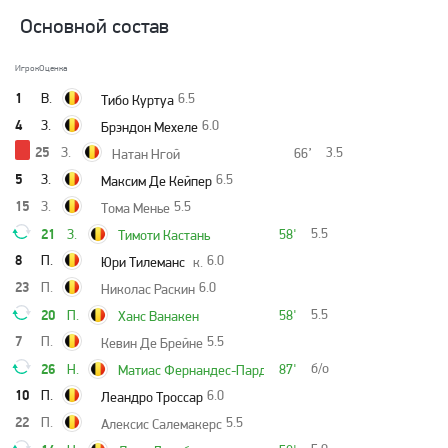
Основной состав
Игрок
Оценка
1
В.
6.5
Тибо Куртуа
4
З.
6.0
Брэндон Мехеле
25
З.
3.5
66’
Натан Нгой
5
З.
6.5
Максим Де Кейпер
15
З.
5.5
Тома Менье
21
5.5
З.
58'
Тимоти Кастань
8
П.
6.0
Юри Тилеманс
к.
23
П.
6.0
Николас Раскин
20
5.5
П.
58'
Ханс Ванакен
7
П.
5.5
Кевин Де Брейне
26
б/о
Н.
87'
Матиас Фернандес-Пардо
10
П.
6.0
Леандро Троссар
22
П.
5.5
Алексис Салемакерс