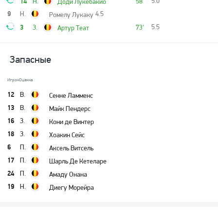
14
5.0
Н.
58'
Доди Лукебакио
9
Н.
4.5
Ромелу Лукаку
3
5.5
З.
73'
Артур Теат
Запасные
Игрок
Оценка
12
В.
Сенне Ламменс
13
В.
Майк Пендерс
16
З.
Кони де Винтер
18
З.
Хоакин Сейс
6
П.
Аксель Витсель
17
П.
Шарль Де Кетеларе
24
П.
Амаду Онана
19
Н.
Диегу Морейра