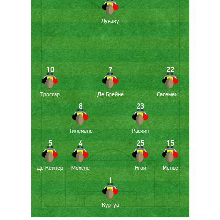
Лукаку
10
7
22
Троссар
Де Брейне
Салемакерс
8
23
Тилеманс
Раскин
5
4
25
15
Де Кейпер
Мехеле
Нгой
Менье
1
Куртуа