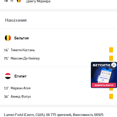
19
Н.
Диегу Морейра
Наказания
Бельгия
Тимоти Кастань
14’
Максим Де Кейпер
75’
Египет
Марван Атея
13’
Ахмед Фатух
34’
Lumen Field (Сиэтл, США), 66 775 зрителей, Вместимость 66925