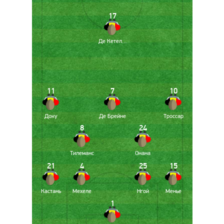
17
Де Кетеларе
11
7
10
Доку
Де Брейне
Троссар
8
24
Тилеманс
Онана
21
4
25
15
Кастань
Мехеле
Нгой
Менье
1