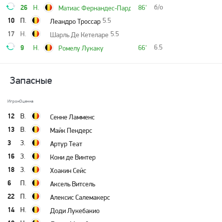
26
б/о
Н.
86'
Матиас Фернандес-Пардо
10
П.
5.5
Леандро Троссар
17
Н.
5.5
Шарль Де Кетеларе
9
6.5
Н.
66'
Ромелу Лукаку
Запасные
Игрок
Оценка
12
В.
Сенне Ламменс
13
В.
Майк Пендерс
3
З.
Артур Теат
16
З.
Кони де Винтер
18
З.
Хоакин Сейс
6
П.
Аксель Витсель
22
П.
Алексис Салемакерс
14
Н.
Доди Лукебакио