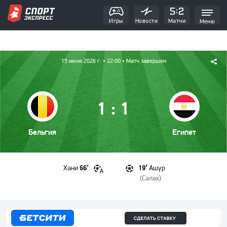
Игры
Новости
Матчи
Меню
15 июня 2026 г.
• 22:00
• Матч завершен
:
1
1
Бельгия
Египет
66’
19’
Хани
Ашур
А
(
Салах
)