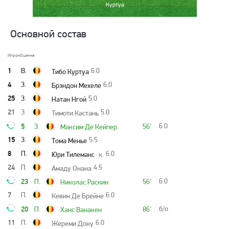
Куртуа
Основной состав
Игрок
Оценка
1
В.
6.0
Тибо Куртуа
4
З.
6.0
Брэндон Мехеле
25
З.
5.0
Натан Нгой
21
З.
5.0
Тимоти Кастань
5
6.0
З.
56'
Максим Де Кейпер
15
З.
5.5
Тома Менье
8
П.
6.0
Юри Тилеманс
к.
24
П.
4.5
Амаду Онана
23
6.0
П.
56'
Николас Раскин
7
П.
6.0
Кевин Де Брейне
20
б/о
П.
86'
Ханс Ванакен
11
П.
6.0
Жереми Доку