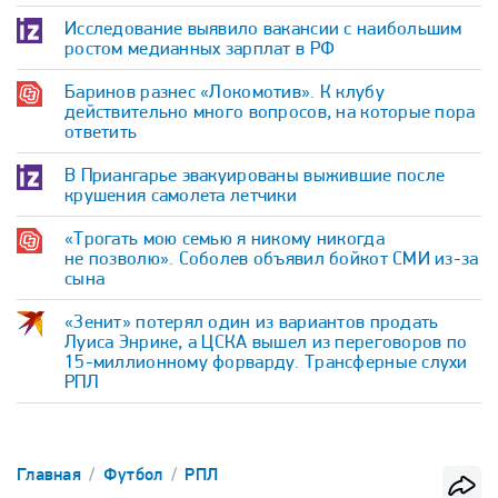
Исследование выявило вакансии с наибольшим
ростом медианных зарплат в РФ
Баринов разнес «Локомотив». К клубу
действительно много вопросов, на которые пора
ответить
В Приангарье эвакуированы выжившие после
крушения самолета летчики
«Трогать мою семью я никому никогда
не позволю». Соболев объявил бойкот СМИ из-за
сына
«Зенит» потерял один из вариантов продать
Луиса Энрике, а ЦСКА вышел из переговоров по
15-миллионному форварду. Трансферные слухи
РПЛ
Главная
Футбол
РПЛ