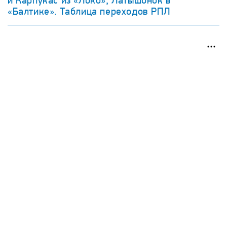
и Карпукас из «Локо», Латышонок в
«Балтике». Таблица переходов РПЛ