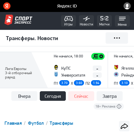
Игры
Новости
Матчи
Меню
Трансферы. Новости
Не начался, 18:00
Не начался,
-
КуПС
Ягелло
Лига Европы
3-й отборочный
-
Университатя
Рейнд
раунд
П1
3.70
X
3.60
П2
1.94
П1
3.10
X
Вчера
Сегодня
Сейчас
Завтра
Главная
Футбол
Трансферы