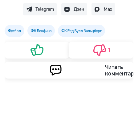
Telegram
Дзен
Max
Футбол
ФК Бенфика
ФК Ред Булл Зальцбург
1
Читать
комментари