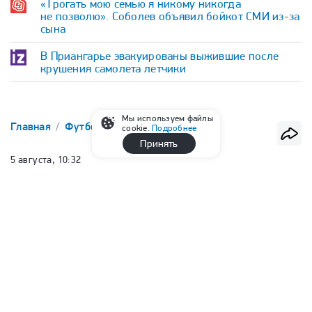
«Трогать мою семью я никому никогда
не позволю». Соболев объявил бойкот СМИ из-за
сына
В Приангарье эвакуированы выжившие после
крушения самолета летчики
Мы используем файлы
Главная
Футбол
РПЛ
cookie.
Подробнее
Принять
5 августа, 10:32
Источник: «Зенит» может
подписать полузащитника
«Флуминенсе» Эркулеса
Сергей Филин