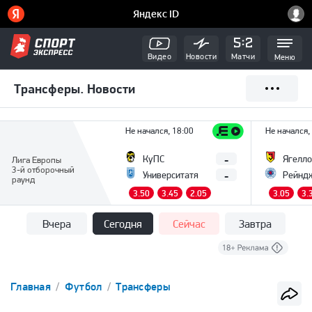
Видео
Новости
Матчи
Меню
Трансферы. Новости
Не начался, 18:00
Не начался,
-
КуПС
Ягелло
Лига Европы
3-й отборочный
-
Университатя
Рейнд
раунд
3.50
3.45
2.05
3.05
3.
Вчера
Сегодня
Сейчас
Завтра
Главная
Футбол
Трансферы