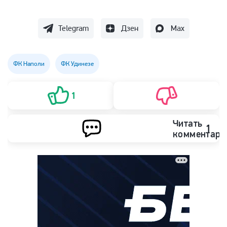
Telegram
Дзен
Max
ФК Наполи
ФК Удинезе
1
Читать
1
комментари