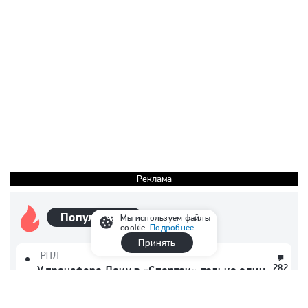
Реклама
Популярные
Мы используем файлы
cookie.
Подробнее
Принять
РПЛ
282
У трансфера Даку в «Спартак» только один
недостаток. Но и он должен стать козырем