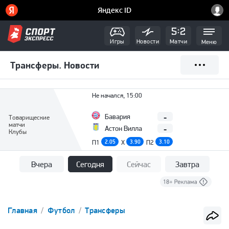
Игры
Новости
Матчи
Меню
Трансферы. Новости
Не начался, 15:00
-
Бавария
Товарищеские
матчи
-
Астон Вилла
Клубы
П1
2.05
X
3.90
П2
3.10
Вчера
Сегодня
Сейчас
Завтра
Главная
Футбол
Трансферы