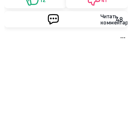
12
41
Читать
48
комментари