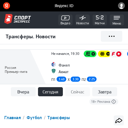
Видео
Новости
Матчи
Меню
Трансферы. Новости
Не начался, 19:30
Факел
Россия
Премьер-лига
Ахмат
П1
3.40
X
3.30
П2
2.25
Вчера
Сегодня
Сейчас
Завтра
Главная
Футбол
Трансферы