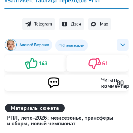
«Балтике». Таблица переходов РПЛ
Telegram
Дзен
Max
Алексей Батраков
ФК Галатасарай
ФК Локомотив (Москва)
143
61
Читать
80
комментари
Материалы сюжета
РПЛ, лето-2026: межсезонье, трансферы
и сборы, новый чемпионат