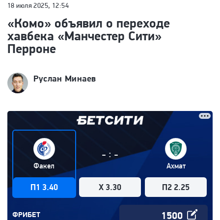
18 июля 2025, 12:54
«Комо» объявил о переходе
хавбека «Манчестер Сити»
Перроне
Руслан Минаев
:
-
-
Факел
Ахмат
П1 3.40
X 3.30
П2 2.25
ФРИБЕТ