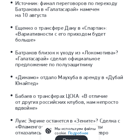
Источник: финал переговоров по переходу
Батракова в «Галатасарай» намечен
на 10 августа
Ещенко о трансфере Даку в «Спартак»:
«Вариативности с его приходом будет
больше»
Батраков близок к уходу из «Локомотива»?
«Галатасарай» сделал официальное
предложение по полузащитнику
«Динамо» отдало Маухуба в аренду в «Дубай
Юнайтед»
Бабаев о трансферах ЦСКА: «В отличие
от других российских клубов, нам непросто
вдвойне»
Луис Энрике останется в «Зените»? Сделка с
«Фламенго» сорвалась — бразильцы
Мы используем файлы
отказались платить 25 миллионов евро
cookie.
Подробнее
Принять