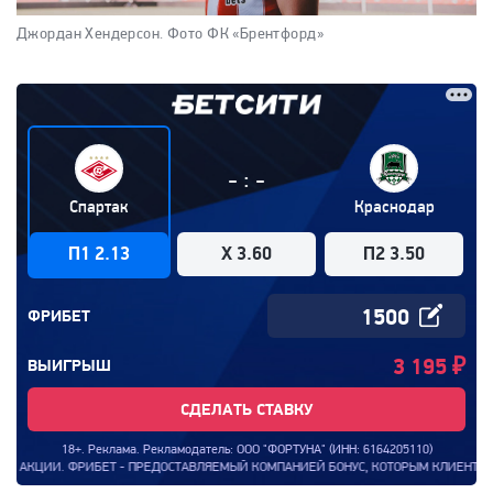
Джордан Хендерсон.
Фото ФК «Брентфорд»
:
-
-
Спартак
Краснодар
П1 2.13
X 3.60
П2 3.50
ФРИБЕТ
3 195
₽
ВЫИГРЫШ
СДЕЛАТЬ СТАВКУ
18+. Реклама. Рекламодатель: ООО "ФОРТУНА" (ИНН: 6164205110)
И. ФРИБЕТ - ПРЕДОСТАВЛЯЕМЫЙ КОМПАНИЕЙ БОНУС, КОТОРЫМ КЛИЕНТ КОМПАНИИ М