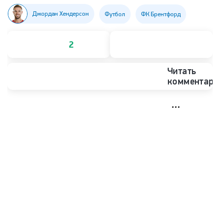
Джордан Хендерсон
Футбол
ФК Брентфорд
2
Читать
комментари