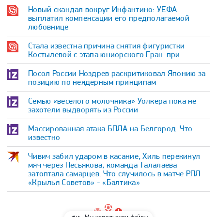
Новый скандал вокруг Инфантино: УЕФА
выплатил компенсации его предполагаемой
любовнице
Стала известна причина снятия фигуристки
Костылевой с этапа юниорского Гран-при
Посол России Ноздрев раскритиковал Японию за
позицию по неядерным принципам
Семью «веселого молочника» Уолкера пока не
захотели выдворять из России
Массированная атака БПЛА на Белгород. Что
известно
Чивич забил ударом в касание, Хиль перекинул
мяч через Песьякова, команда Талалаева
затоптала самарцев. Что случилось в матче РПЛ
«Крылья Советов» - «Балтика»
Мы используем файлы