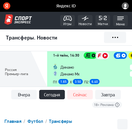
Игры
Новости
Матчи
Меню
Трансферы. Новости
1-й тайм, 14:30
Динамо
Россия
Премьер-лига
Динамо Мх
П1
1.65
X
3.50
П2
6.40
Вчера
Сегодня
Сейчас
Завтра
Главная
Футбол
Трансферы