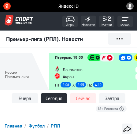
Игры
Новости
Матчи
Меню
Премьер-лига (РПЛ). Новости
Перерыв, 18:00
Локомотив
Россия
Премьер-лига
Акрон
П1
2.08
X
2.95
П2
4.10
Вчера
Сегодня
Сейчас
Завтра
Главная
Футбол
РПЛ