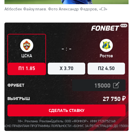
Аббосбек Файзуллаев.
Фото Александр Федоров, «СЭ»
:
-
-
ЦСКА
Ростов
П1 1.85
X 3.70
П2 4.50
ФРИБЕТ
27 750
₽
ВЫИГРЫШ
СДЕЛАТЬ СТАВКУ
18+. Реклама. Рекламодатель: ООО «ФОНКОР». ИНН 7726752148
ЛАМ ПРОГРАММЫ ЛОЯЛЬНОСТИ «БОНУС ЗА РЕГИСТРАЦИЮ ДО 15000». ПОЛНАЯ ИНФОРМ