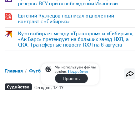
резервы ВСУ при освобождении Ивановки
Евгений Кузнецов подписал однолетний
контракт с «Сибирью»
Кузя выбирает между «Трактором» и «Сибирью»,
«Ак Барс» претендует на больших звезд НХЛ, а
СКА. Трансферные новости КХЛ на 8 августа
Мы используем файлы
Главная
Футбол
РПЛ
cookie.
Подробнее
Принять
Судейство
Сегодня, 12:17
ЭСК признала, что судья правильно
назначил пенальти в ворота
«Спартака» в начале матча с
«Ахматом»