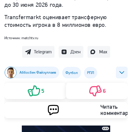
до 30 июня 2026 года.
Transfermarkt оценивает трансферную
стоимость игрока в 8 миллионов евро.
Источник:
matchtv.ru
Telegram
Дзен
Max
Аббосбек Файзуллаев
Футбол
РПЛ
ФК Истанбул Башакшехир
ФК ЦСКА (Москва)
5
6
Читать
комментари