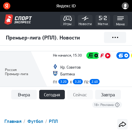
Игры
Новости
Матчи
Меню
Премьер-лига (РПЛ). Новости
Не начался, 15:30
Кр. Советов
Россия
Премьер-лига
Балтика
П1
3.20
X
3.20
П2
2.40
Вчера
Сегодня
Сейчас
Завтра
Главная
Футбол
РПЛ