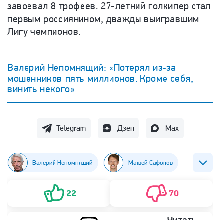
завоевал 8 трофеев. 27-летний голкипер стал
первым россиянином, дважды выигравшим
Лигу чемпионов.
Валерий Непомнящий: «Потерял из-за
мошенников пять миллионов. Кроме себя,
винить некого»
Telegram
Дзен
Max
Валерий Непомнящий
Матвей Сафонов
Футбол
22
70
Читать