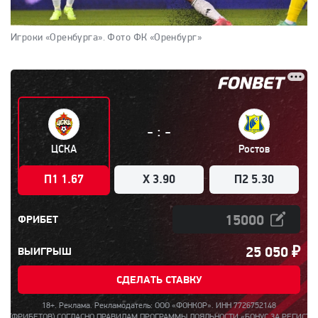
Игроки «Оренбурга».
Фото ФК «Оренбург»
:
-
-
ЦСКА
Ростов
П1 1.67
X 3.90
П2 5.30
ФРИБЕТ
25 050
₽
ВЫИГРЫШ
СДЕЛАТЬ СТАВКУ
18+. Реклама. Рекламодатель: ООО «ФОНКОР». ИНН 7726752148
 СОГЛАСНО ПРАВИЛАМ ПРОГРАММЫ ЛОЯЛЬНОСТИ «БОНУС ЗА РЕГИСТРАЦИЮ ДО 15000»