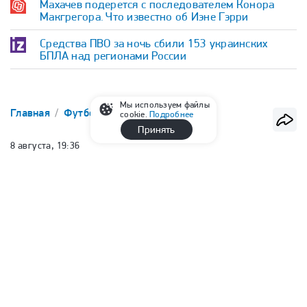
Махачев подерется с последователем Конора
Макгрегора. Что известно об Иэне Гэрри
Средства ПВО за ночь сбили 153 украинских
БПЛА над регионами России
Мы используем файлы
Главная
Футбол
РПЛ
cookie.
Подробнее
Принять
8 августа, 19:36
Соболев: «Пять лет был в
«Спартаке» и каждый раз
говорили одно и то же, что
навяжем конкуренцию «Зениту»
Руслан Минаев