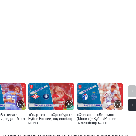
«Балтика»:
«Спартак» — «Оренбург»:
«Факел» — «Динамо»
«Локо
ии, видеообзор
Кубок России, видеообзор
(Москва): Кубок России,
Кубок
матча
видеообзор матча
матча
1-й тур: главные материалы о старте нового чемпионата