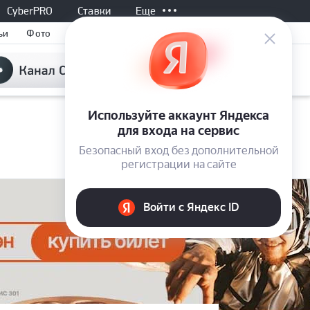
CyberPRO
Ставки
Еще
ьи
Фото
Все матчи