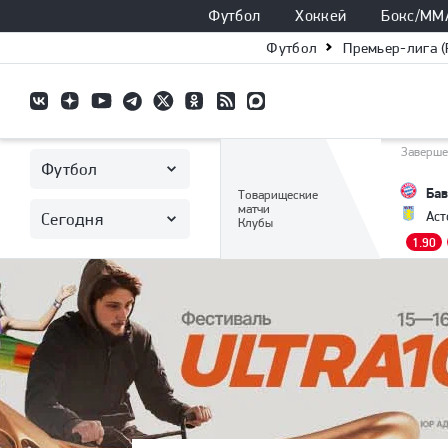
Футбол
Хоккей
Бокс/ММ
Футбол
Премьер-лига (
Заверше
Футбол
Бав
Товарищеские
матчи
Аст
Сегодня
Клубы
1.90