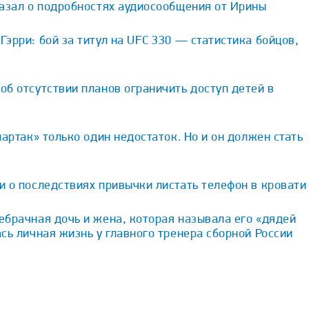
казал о подробностях аудиосообщения от Ирины
эрри: бой за титул на UFC 330 — статистика бойцов,
б отсутствии планов ограничить доступ детей в
партак» только один недостаток. Но и он должен стать
 о последствиях привычки листать телефон в кровати
брачная дочь и жена, которая называла его «дядей
сь личная жизнь у главного тренера сборной России