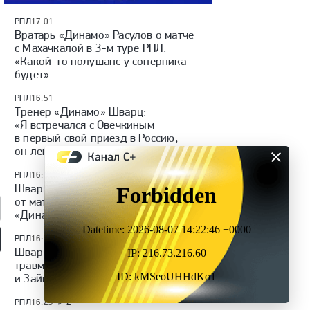
РПЛ
17:01
Вратарь «Динамо» Расулов о матче
с Махачкалой в 3-м туре РПЛ:
«Какой-то полушанс у соперника
будет»
РПЛ
16:51
Тренер «Динамо» Шварц:
«Я встречался с Овечкиным
в первый свой приезд в Россию,
он легенда»
РПЛ
16:40
1
Шварц поделился ожиданиями
от матча с махачкалинским
«Динамо»
РПЛ
16:30
1
Шварц рассказал о состоянии
мотив» — ЦСКА:
«Динамо» (Махачкала) —
«Родина» — «Рубин»:
травмированных Лунева
 России, видеообзор
«Крылья Советов»: Кубок
Кубок России, видеообзор
и Зайнутдинова
России, видеообзор матча
матча
РПЛ
16:23
2