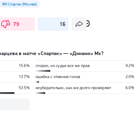
ФК Спартак (Москва)
79
16
азарцева в матче «Спартак» — «Динамо» Мх?
15.6%
спорно, но судья все же прав
9.2
13.7%
ошибка с отменой голов
2.0
53.5%
неубедительно, как же долго проверяют
6.0