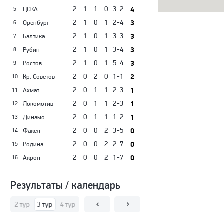
2
1
1
0
3-2
4
ЦСКА
5
2
1
0
1
2-4
3
Оренбург
6
2
1
0
1
3-3
3
Балтика
7
2
1
0
1
3-4
3
Рубин
8
2
1
0
1
5-4
3
Ростов
9
2
0
2
0
1-1
2
Кр. Советов
10
2
0
1
1
2-3
1
Ахмат
11
2
0
1
1
2-3
1
Локомотив
12
2
0
1
1
1-2
1
Динамо
13
2
0
0
2
3-5
0
Факел
14
2
0
0
2
2-7
0
Родина
15
2
0
0
2
1-7
0
Акрон
16
Результаты / календарь
тур
2 тур
3 тур
4 тур
5 тур
6 тур
7 тур
8 тур
9 тур
10 тур
11