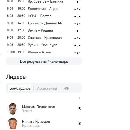
8.08
15:30
Кр. Советов – Балтика
- : -
8.08
18:00
Локомотив – Акрон
- : -
т
8.08
20:30
ЦСКА – Ростов
- : -
9.08
14:30
Динамо – Динамо Мх
- : -
9.08
17:00
Зенит – Родина
- : -
9.08
20:00
Спартак – Краснодар
- : -
9.08
20:30
Рубин – Оренбург
- : -
10.08
19:30
Факел – Ахмат
- : -
Все результаты / календарь
Лидеры
Бомбардиры
Ассистенты
ЖК
Г
Максим Глушенков
3
Зенит
Никита Кривцов
3
Краснодар