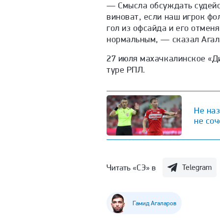
— Смысла обсуждать судейст
виноват, если наш игрок фо
гол из офсайда и его отмен
нормальным, — сказал Агал
27 июля махачкалинское «Ди
туре РПЛ.
Не наз
не соч
Читать «СЭ» в
Telegram
Гамид Агаларов