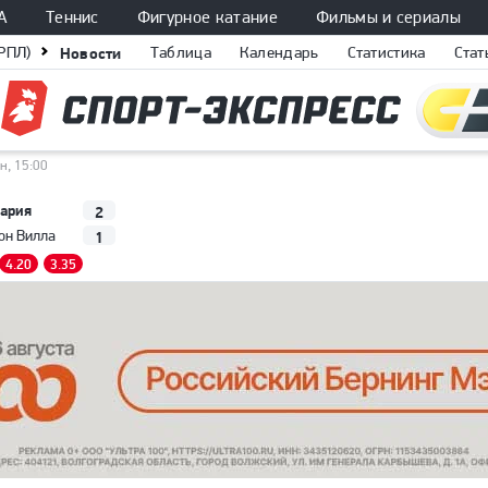
А
Теннис
Фигурное катание
Фильмы и сериалы
РПЛ)
Новости
Таблица
Календарь
Статистика
Стат
н, 15:00
ария
2
1
он Вилла
4.20
3.35