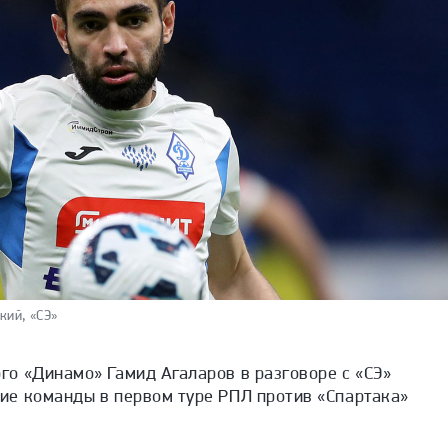
кий, «СЭ»
о «Динамо» Гамид Агаларов в разговоре с «СЭ»
е команды в первом туре РПЛ против «Спартака»