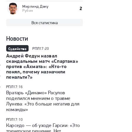
Мирлинд Даку
2
Рубин
Вся статистика
Новости
Судейство
РПЛ
17:20
Андрей Федун назвал
скандальным матч «Спартака»
%
против «Ахмата»: «Кто-то
понял, почему назначили
%
пенальти?»
%
РПЛ
17:16
Вратарь «Динамо» Расулов
поделился мнением о травме
Лунева: «Это больше негатив для
команды»
РПЛ
17:10
Карседо — об уходе Гарсии: «Это
тренерское решение. Нет