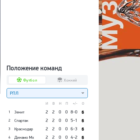
Положение команд
Футбол
Хоккей
РПЛ
И
В
Н
П
+/-
О
2
2
0
0
8-0
6
Зенит
1
2
2
0
0
5-1
6
Спартак
2
2
2
0
0
6-3
6
Краснодар
3
2
2
0
0
4-2
6
Динамо Мх
4