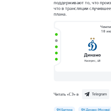
поддерживают то, что прои
что в трансляции случивше
плана.
Чемпи
18 ию
Динамо
Касерес
,
48
Читать «СЭ» в
Telegram
ФК Балтика
ФК Динамо (Москва)