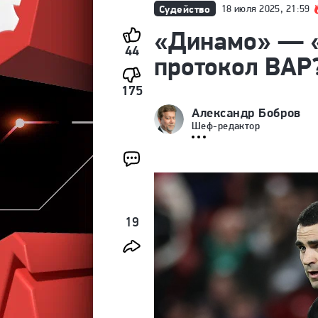
Судейство
18 июля 2025, 21:59
«Динамо» — «
44
протокол ВАР
175
Александр Бобров
Шеф-редактор
19