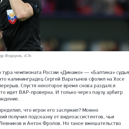
др Федоров, «СЭ»
о тура чемпионата России «Динамо» — «Балтика» судь
что калининградец Сергей Варатынов сфолил на Хосе
 перерыв. Спустя некоторое время снова раздался
что идет ВАР-проверка. И только через паузу арбитр
еждение.
пределил, что игрок его заслужил? Можно
ий получил подсказку от видеоассистентов, чьи
Левников и Антон Фролов. Но такое вмешательство