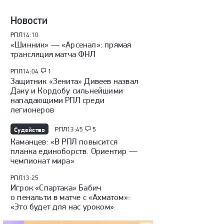
Новости
РПЛ
14:10
«Шинник» — «Арсенал»: прямая
трансляция матча ФНЛ
РПЛ
14:04
1
Защитник «Зенита» Дивеев назвал
Даку и Кордобу сильнейшими
нападающими РПЛ среди
легионеров
Судейство
РПЛ
13:45
5
Каманцев: «В РПЛ повысится
планка единоборств. Ориентир —
чемпионат мира»
РПЛ
13:25
Игрок «Спартака» Бабич
о пенальти в матче с «Ахматом»:
«Это будет для нас уроком»