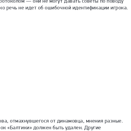
ротоколом — они не могут давать советы по поводу
ко речь не идет об ошибочной идентификации игрока.
1 
ова, отмахнувшегося от динамовца, мнения разные.
грок «Балтики» должен быть удален. Другие