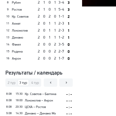
2
1
0
1
3-4
3
Рубин
8
2
1
0
1
5-4
3
Ростов
9
2
0
2
0
1-1
2
Кр. Советов
10
2
0
1
1
2-3
1
Ахмат
11
2
0
1
1
2-3
1
Локомотив
12
2
0
1
1
1-2
1
Динамо
13
2
0
0
2
3-5
0
Факел
14
2
0
0
2
2-7
0
Родина
15
2
0
0
2
1-7
0
Акрон
16
Результаты / календарь
тур
2 тур
3 тур
4 тур
5 тур
6 тур
7 тур
8 тур
9 тур
10 тур
11
8.08
15:30
Кр. Советов – Балтика
- : -
8.08
18:00
Локомотив – Акрон
- : -
8.08
20:30
ЦСКА – Ростов
- : -
9.08
14:30
Динамо – Динамо Мх
- : -