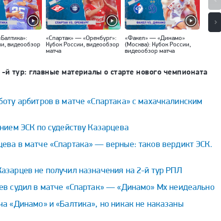
«Балтика»:
«Спартак» — «Оренбург»:
«Факел» — «Динамо»
«Локо
ии, видеообзор
Кубок России, видеообзор
(Москва): Кубок России,
Кубок
матча
видеообзор матча
матча
1-й тур: главные материалы о старте нового чемпионата
боту арбитров в матче «Спартака» с махачкалинским
ением ЭСК по судейству Казарцева
ева в матче «Спартака» — верные: таков вердикт ЭСК.
азарцев не получил назначения на 2-й тур РПЛ
ев судил в матче «Спартак» — «Динамо» Мх неидеально
ча «Динамо» и «Балтика», но никак не наказаны