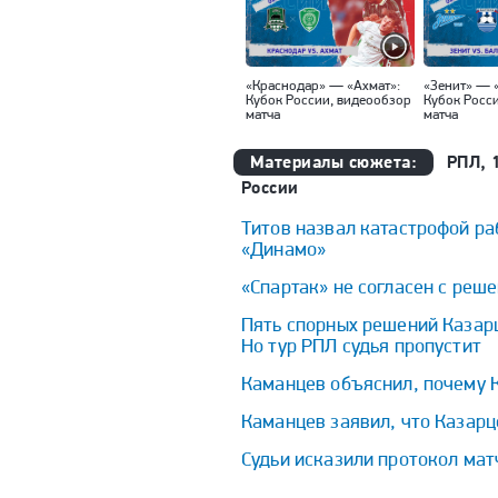
«Краснодар» — «Ахмат»:
«Зенит» — 
Кубок России, видеообзор
Кубок Росс
матча
матча
Материалы сюжета:
РПЛ, 
России
Титов назвал катастрофой ра
«Динамо»
«Спартак» не согласен с реш
Пять спорных решений Казарц
Но тур РПЛ судья пропустит
Каманцев объяснил, почему К
Каманцев заявил, что Казарц
Судьи исказили протокол мат