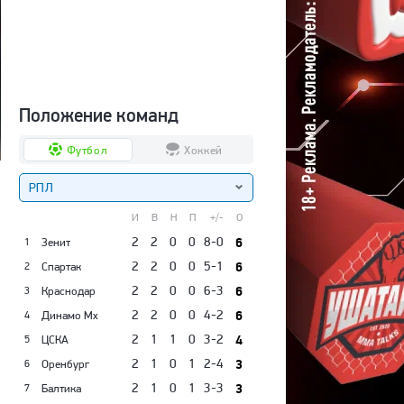
Положение команд
Футбол
Хоккей
РПЛ
И
В
Н
П
+/-
О
я
2
2
0
0
8-0
6
Зенит
1
2
2
0
0
5-1
6
Спартак
2
2
2
0
0
6-3
6
Краснодар
3
2
2
0
0
4-2
6
Динамо Мх
4
2
1
1
0
3-2
4
ЦСКА
5
2
1
0
1
2-4
3
Оренбург
6
2
1
0
1
3-3
3
Балтика
7