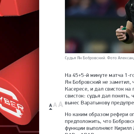
Судья Ян Бобровский.
Фото Алексан
На 45+5-й минуте матча 1-г
Ян Бобровский не заметил, 
Касересе, и дал свисток на
свисток: судья дал понять, 
вынес Варатынову предупр
Но каким образом рефери о
предположить, что Бобровск
функции выполняют Кирилл 