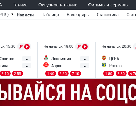
А
Теннис
Фигурное катание
Фильмы и сериалы
РПЛ)
Новости
Таблица
Календарь
Статистика
Стат
ся, 15:30
Не начался, 18:00
Не начался, 20:30
-
-
 Советов
Локомотив
ЦСКА
-
-
тика
Акрон
Ростов
3.10
2.55
1.40
5.20
7.10
1.80
3.80
4.7