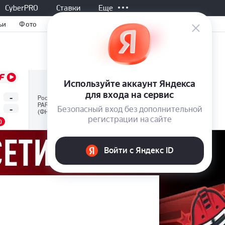
CyberPRO
Ставки
Еще
ьи
Фото
Не начался, 17:00
Все матчи
-
-
Нижний Новгород
Россия
PARI Первая лига
-
-
Нефтехимик
(ФНЛ)
0
1.50
4.05
6.60