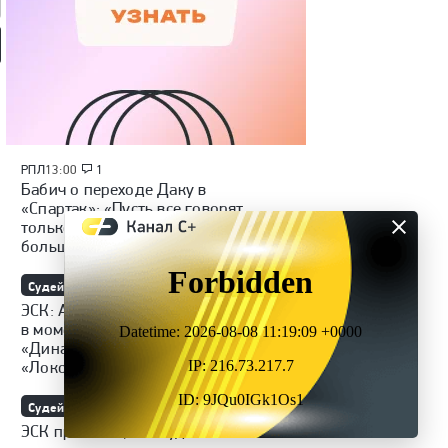
мотив» — ЦСКА:
«Динамо» (Махачкала) —
«Родина» — «Рубин»:
 России, видеообзор
«Крылья Советов»: Кубок
Кубок России, видеообзор
России, видеообзор матча
матча
РПЛ
13:00
1
Бабич о переходе Даку в
«Спартак»: «Пусть все говорят
только о его игре и ни о чем
больше»
Судейство
РПЛ
12:31
4
ЭСК: Алибеков не нарушал правил
в моменте с Руденко в матче
«Динамо» Махачкала —
«Локомотив»
Судейство
РПЛ
12:17
42
ЭСК признала, что судья