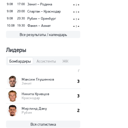
9.08
17:00
Зенит – Родина
- : -
9.08
20:00
Спартак – Краснодар
- : -
9.08
20:30
Рубин – Оренбург
- : -
10.08
19:30
Факел – Ахмат
- : -
Все результаты / календарь
Лидеры
Бомбардиры
Ассистенты
ЖК
Г
Максим Глушенков
3
Зенит
Никита Кривцов
3
Краснодар
Мирлинд Даку
2
Рубин
Вся статистика