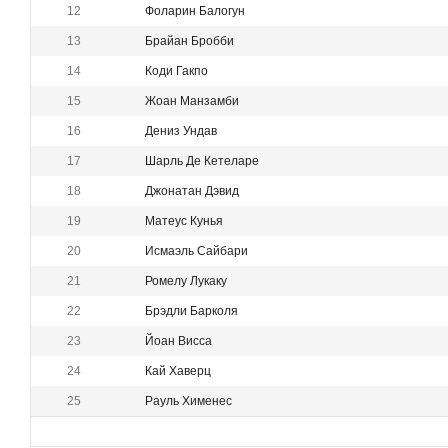
12
Фоларин Балогун
13
Брайан Бробби
14
Коди Гакпо
15
Жоан Манзамби
16
Дениз Ундав
17
Шарль Де Кетеларе
18
Джонатан Дэвид
19
Матеус Кунья
20
Исмаэль Сайбари
21
Ромелу Лукаку
22
Брэдли Барколя
23
Йоан Висса
24
Кай Хаверц
25
Рауль Хименес