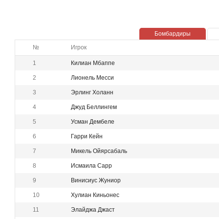
Бомбардиры
№
Игрок
1
Килиан Мбаппе
2
Лионель Месси
3
Эрлинг Холанн
4
Джуд Беллингем
5
Усман Дембеле
6
Гарри Кейн
7
Микель Ойярсабаль
8
Исмаила Сарр
9
Винисиус Жуниор
10
Хулиан Киньонес
11
Элайджа Джаст