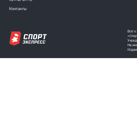
Контакты
Всё о
«Спор
Учред
На ин
Издае