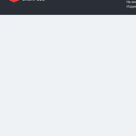
На ин
Издае