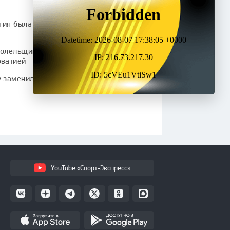
атия была лучше Португалии:
олельщиков с балкона отеля после
рватией
у заменил Роналду в концовке
YouTube «Спорт-Экспресс»