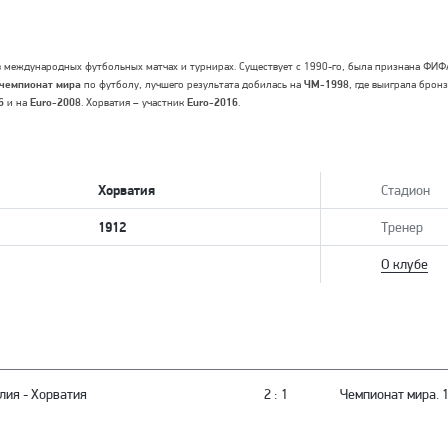
в международных футбольных матчах и турнирах. Существует с 1990-го, была признана ФИФА
чемпионат мира
по футболу, лучшего результата добилась на
ЧМ-1998
, где выиграла брон
6
и на
Euro-2008
. Хорватия – участник
Euro-2016
.
Хорватия
Стадион
1912
Тренер
О клубе
лия
-
Хорватия
2 : 1
Чемпионат мира. 