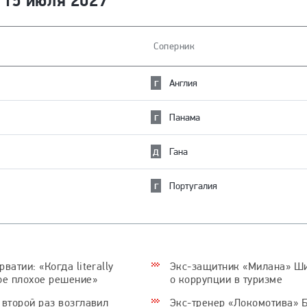
15 июля 2027
о
Соперник
Англия
Г
Панама
Г
Гана
Д
Португалия
Г
атии: «Когда literally
Экс-защитник «Милана» Ши
ое плохое решение»
о коррупции в туризме
 второй раз возглавил
Экс-тренер «Локомотива» Б