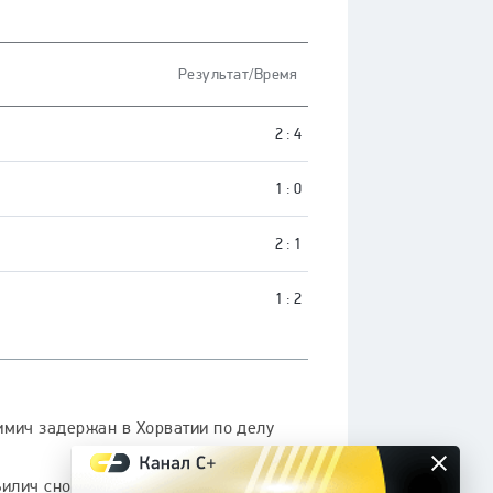
Результат/Время
2 : 4
1 : 0
2 : 1
1 : 2
мич задержан в Хорватии по делу
илич снова возглавит сборную