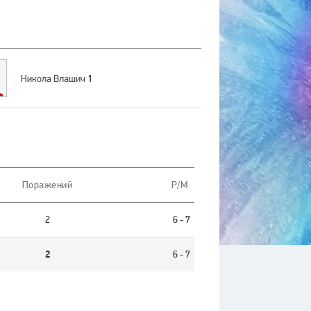
1
Никола Влашич
Поражений
Р/М
2
6 - 7
2
6 - 7