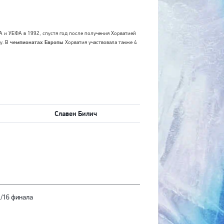
 и УЕФА в 1992, спустя год после получения Хорватией
зу. В
чемпионатах Европы
Хорватия участвовала также 4
Славен Билич
1/16 финала