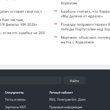
Хорватии
алич оставил свой пост
Барбоза считает, что Хорв
«Мы далеки от идеала»
и был чистым,
 1/8 финала ЧМ-2026»
Роналду поприветствовал б
победы Португалии над Хо
 если это ошибка на 200
Мартинес объяснил, почем
матча с Хорватией
Найти
Спецпроекты
Личный кабинет
Тесты и квизы
RSS, Телеграм бот, Дзен
Зарплаты КХЛ
Правовая информация