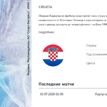
CROATIA
Сборная Хорватии по футболу
представляет свою страну 
независимости от Югославии. Команда 4 раза попадала на
раза и дважды доходила до четвертьфинала – на
Euro-199
подробнее
Страна
Год основания
Цвета
Последние матчи
03.07.2026 02:00
Португа