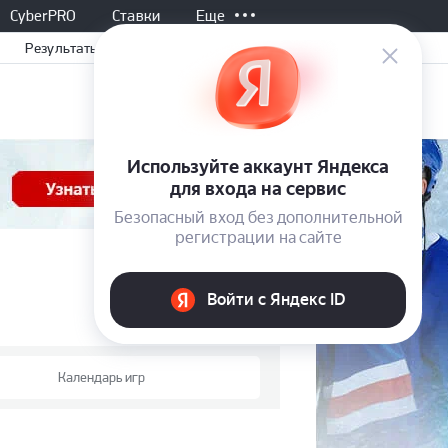
CyberPRO
Ставки
Еще
Результаты
Календарь игр