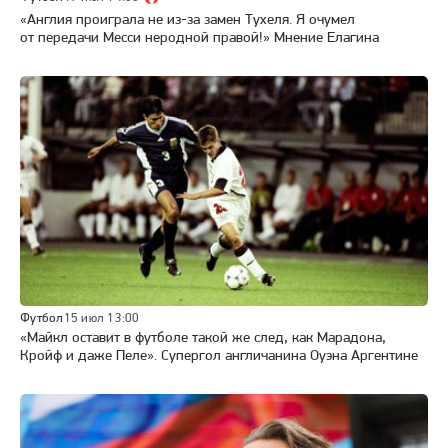
«Англия проиграла не из-за замен Тухеля. Я очумел
от передачи Месси неродной правой!» Мнение Елагина
Футбол
15 июл 13:00
«Майкл оставит в футболе такой же след, как Марадона,
Кройф и даже Пеле». Супергол англичанина Оуэна Аргентине