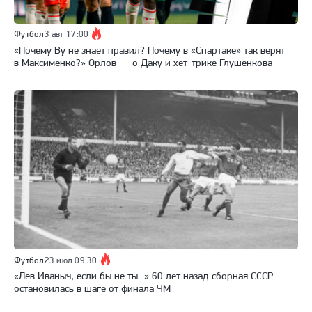
Футбол
3 авг 17:00
«Почему Ву не знает правил? Почему в «Спартаке» так верят
в Максименко?» Орлов — о Даку и хет-трике Глушенкова
Футбол
23 июл 09:30
«Лев Иваныч, если бы не ты...» 60 лет назад сборная СССР
остановилась в шаге от финала ЧМ