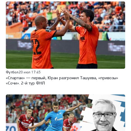
Футбол
20 июл 17:45
«Спартак» — первый, Юран разгромил Ташуева, «привозы»
«Сочи». 2-й тур ФНЛ