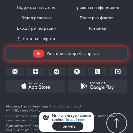
Подписка на газету
Правовая информация
Отдел рекламы
Проверка фактов
Вход / регистрация
Контакты
Десктопная версия
YouTube «Спорт-Экспресс»
Москва, Партийный пер.1, к.57, стр.1, эт.3
+7 (495) 540-70-10
Мы используем файлы
На информационном ресурсе применяются рекомендательные
cookie.
Подробнее
технологии.
Подробнее.
Принять
Для читателей старше 18 лет.
© АО «Спорт-Экспресс», 1991–2026.