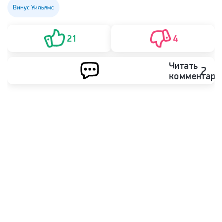
Винус Уильямс
21
4
Читать
2
комментари