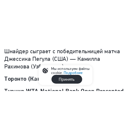
Шнайдер сыграет с победительницей матча
Джессика Пегула (США) — Камилла
Рахимова (Узбекистан).
Мы используем файлы
cookie.
Подробнее
Торонто (Канада)
Принять
Турнир WTA National Bank Open Presented
by Rogers
Призовой фонд 7 433 076 долларов
Открытые корты, хард