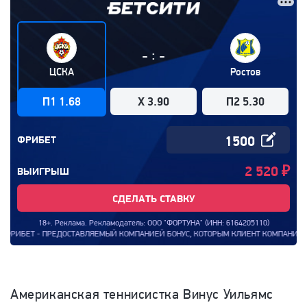
:
-
-
ЦСКА
Ростов
П1 1.68
X 3.90
П2 5.30
ФРИБЕТ
2 520
₽
ВЫИГРЫШ
СДЕЛАТЬ СТАВКУ
18+. Реклама. Рекламодатель: ООО "ФОРТУНА" (ИНН: 6164205110)
 - ПРЕДОСТАВЛЯЕМЫЙ КОМПАНИЕЙ БОНУС, КОТОРЫМ КЛИЕНТ КОМПАНИИ МОЖЕТ ВОСПО
Американская теннисистка Винус Уильямс