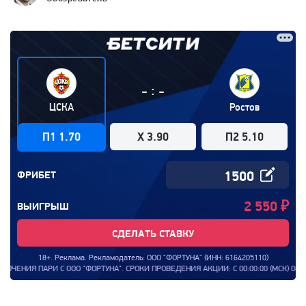
:
-
-
ЦСКА
Ростов
П1 1.70
X 3.90
П2 5.10
ФРИБЕТ
2 550
₽
ВЫИГРЫШ
СДЕЛАТЬ СТАВКУ
18+. Реклама. Рекламодатель: ООО "ФОРТУНА" (ИНН: 6164205110)
 ПАРИ С ООО "ФОРТУНА". СРОКИ ПРОВЕДЕНИЯ АКЦИИ: С 00:00:00 (МСК) 08.09.2