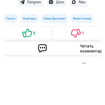
Telegram
Дзен
Max
Теннис
Уимблдон
Новак Джокович
Янник Синнер
5
1
Читать
комментари