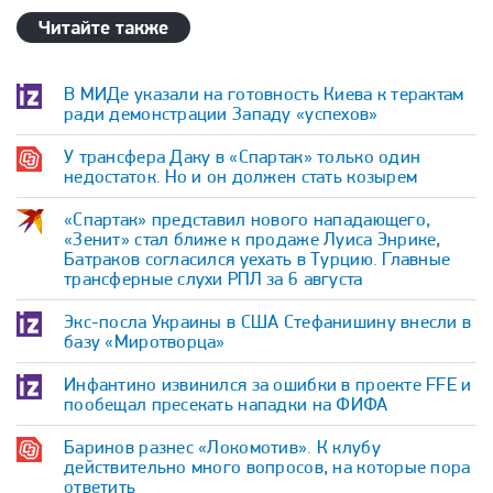
Читайте также
В МИДе указали на готовность Киева к терактам
ради демонстрации Западу «успехов»
У трансфера Даку в «Спартак» только один
недостаток. Но и он должен стать козырем
«Спартак» представил нового нападающего,
«Зенит» стал ближе к продаже Луиса Энрике,
Батраков согласился уехать в Турцию. Главные
трансферные слухи РПЛ за 6 августа
Экс-посла Украины в США Стефанишину внесли в
базу «Миротворца»
Инфантино извинился за ошибки в проекте FFE и
пообещал пресекать нападки на ФИФА
Баринов разнес «Локомотив». К клубу
действительно много вопросов, на которые пора
ответить