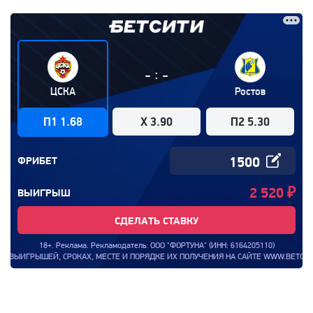
:
-
-
ЦСКА
Ростов
П1 1.68
X 3.90
П2 5.30
ФРИБЕТ
2 520
₽
ВЫИГРЫШ
СДЕЛАТЬ СТАВКУ
18+. Реклама. Рекламодатель: ООО "ФОРТУНА" (ИНН: 6164205110)
ЫИГРЫШЕЙ, СРОКАХ, МЕСТЕ И ПОРЯДКЕ ИХ ПОЛУЧЕНИЯ НА САЙТЕ WWW.BETCITY.RU.