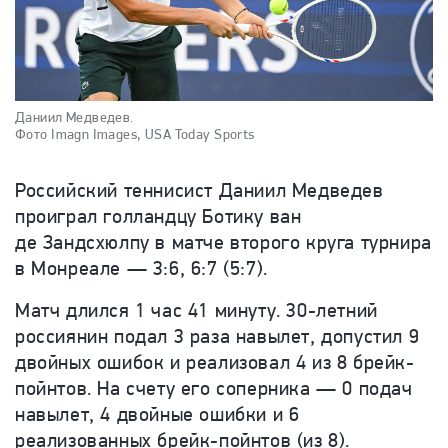
Даниил Медведев.
Фото Imagn Images, USA Today Sports
Российский теннисист Даниил Медведев
проиграл голландцу Ботику ван
де Зандсхюлпу в матче второго круга турнира
в Монреале — 3:6, 6:7 (5:7).
Матч длился 1 час 41 минуту. 30-летний
россиянин подал 3 раза навылет, допустил 9
двойных ошибок и реализовал 4 из 8 брейк-
пойнтов. На счету его соперника — 0 подач
навылет, 4 двойные ошибки и 6
реализованных брейк-пойнтов (из 8).