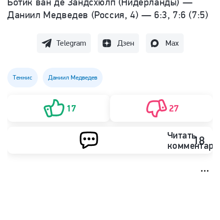
Ботик ван де Зандсхюлп (Нидерланды) —
Даниил Медведев (Россия, 4) —
6:3, 7:6 (7:5)
Telegram
Дзен
Max
Теннис
Даниил Медведев
17
27
Читать
18
комментари