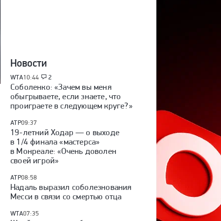
Новости
WTA
10:44
2
Соболенко: «Зачем вы меня
обыгрываете, если знаете, что
проиграете в следующем круге?»
ATP
09:37
19-летний Ходар — о выходе
в 1/4 финала «мастерса»
в Монреале: «Очень доволен
своей игрой»
ATP
08:58
Надаль выразил соболезнования
Месси в связи со смертью отца
WTA
07:35