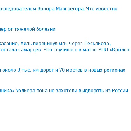
оследователем Конора Макгрегора. Что известно
мер от тяжелой болезни
касание, Хиль перекинул мяч через Песьякова,
оптала самарцев. Что случилось в матче РПЛ «Крылья
 около 3 тыс. км дорог и 70 мостов в новых регионах
ника» Уолкера пока не захотели выдворять из России