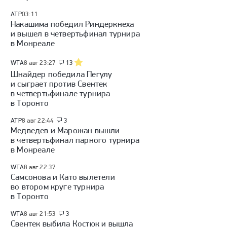
ATP
03:11
Накашима победил Риндеркнеха
и вышел в четвертьфинал турнира
в Монреале
WTA
8 авг 23:27
13
Шнайдер победила Пегулу
и сыграет против Свентек
в четвертьфинале турнира
в Торонто
ATP
8 авг 22:44
3
Медведев и Марожан вышли
в четвертьфинал парного турнира
в Монреале
WTA
8 авг 22:37
Самсонова и Като вылетели
во втором круге турнира
в Торонто
WTA
8 авг 21:53
3
Свентек выбила Костюк и вышла