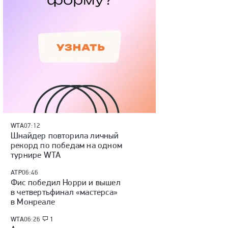
WTA
07:12
Шнайдер повторила личный
рекорд по победам на одном
турнире WTA
ATP
06:46
Фис победил Норри и вышел
в четвертьфинал «мастерса»
в Монреале
WTA
06:26
1