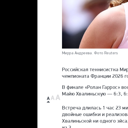
Мирра Андреева.
Фото Reuters
Российская теннисистка Ми
чемпионата Франции 2026 г
В финале «Ролан Гаррос» во
Майю Хвалиньскую — 6:3, 6:
Встреча длилась 1 час 23 м
двойные ошибки и реализова
Хвалиньской ни одного эйса
из 3.