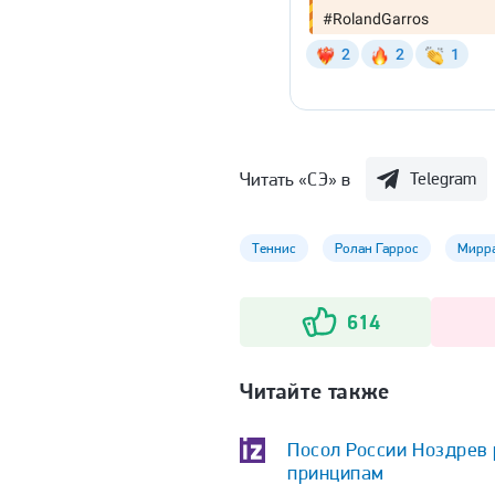
Читать «СЭ» в
Telegram
Теннис
Ролан Гаррос
Мирра
614
Читайте также
Посол России Ноздрев
принципам