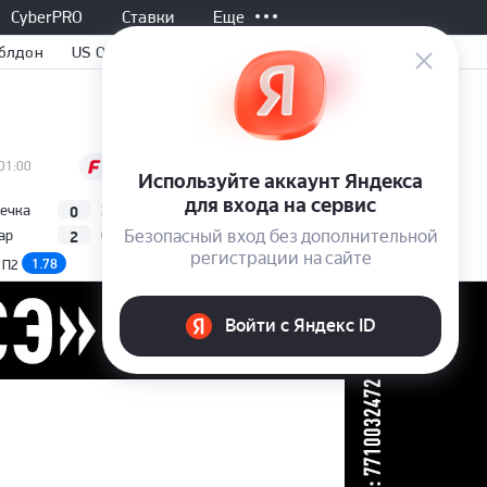
CyberPRO
Ставки
Еще
блдон
US Open
Завершен, 02:30
01:00
Все матчи
0
2
гечка
А. Фис
3
3
6
7
WTA
(Монреаль,
2
0
ар
К. Норри
6
6
2
6
Канада)
1.78
1.42
2.90
П2
П1
П2