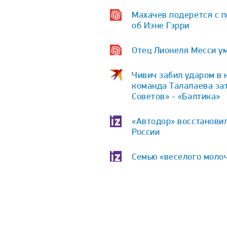
Махачев подерется с п
об Иэне Гэрри
Отец Лионеля Месси у
Чивич забил ударом в 
команда Талалаева зат
Советов» - «Балтика»
«Автодор» восстановил
России
Семью «веселого молоч