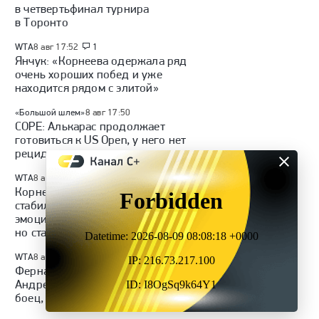
в четвертьфинал турнира
в Торонто
WTA
8 авг 17:52
1
Янчук: «Корнеева одержала ряд
очень хороших побед и уже
находится рядом с элитой»
«Большой шлем»
8 авг 17:50
COPE: Алькарас продолжает
готовиться к US Open, у него нет
рецидива травмы
WTA
8 авг 11:38
2
Корнеева о работе над
стабильностью: «Я очень
эмоциональная девушка,
но стараюсь»
WTA
8 авг 09:26
1
Фернандес о победе над
Андреевой в Торонто: «Мирра —
боец, она не просто так в топ-5»