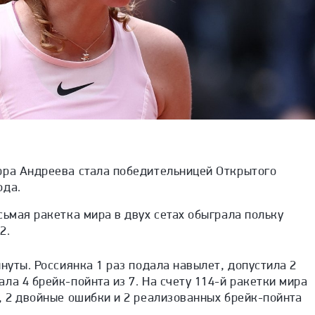
рра Андреева стала победительницей Открытого
ода.
сьмая ракетка мира в двух сетах обыграла польку
2.
инуты. Россиянка 1 раз подала навылет, допустила 2
ла 4 брейк-пойнта из 7. На счету 114-й ракетки мира
, 2 двойные ошибки и 2 реализованных брейк-пойнта