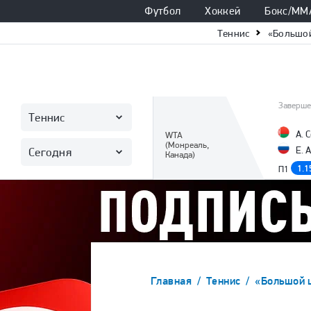
Футбол
Хоккей
Бокс/ММ
Теннис
«Большо
Заверше
Теннис
А. 
WTA
(Монреаль,
Е. 
Сегодня
Канада)
1.1
П1
Главная
Теннис
«Большой 