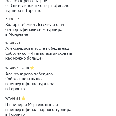
Александрова сыграет
со Свитолиной в четвертьфинале
турнира в Торонто
ATP
05:34
Ходар победил Легечку и стал
четвертьфиналистом турнира
в Монреале
WTA
05:21
Александрова после победы над
Соболенко: «Я пыталась рисковать
как можно больше»
WTA
04:49
18
Александрова победила
Соболенко и вышла
в четвертьфинал турнира
в Торонто
WTA
03:31
Шнайдер и Мертенс вышли
в четвертьфинал парного турнира
в Торонто