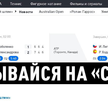
А
Теннис
Фигурное катание
Фильмы и сериалы
й шлем»
Новости
Australian Open
«Ролан Гаррос»
Уим
н, 02:00
Завершен, 
1
Соболенко
И. Ле
6
6
4
ATP
2
Александрова
(Торонто, Канада)
Р. Ход
7
4
6
5
5.40
2.04
П2
П1
шлем»