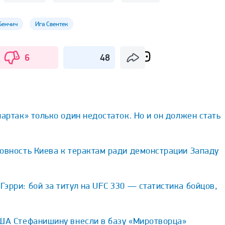
Бенчич
Ига Свентек
6
48
партак» только один недостаток. Но и он должен стать
овность Киева к терактам ради демонстрации Западу
эрри: бой за титул на UFC 330 — статистика бойцов,
США Стефанишину внесли в базу «Миротворца»