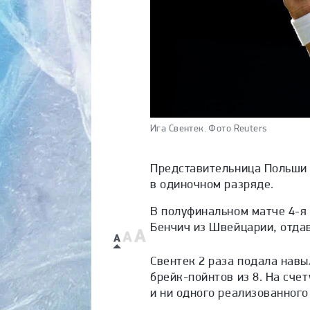
Ига Свентек.
Фото Reuters
Представительница Польши 
в одиночном разряде.
В полуфинальном матче 4-я 
Бенчич из Швейцарии, отдав 
Свентек 2 раза подала навы
брейк-пойнтов из 8. На сче
и ни одного реализованного