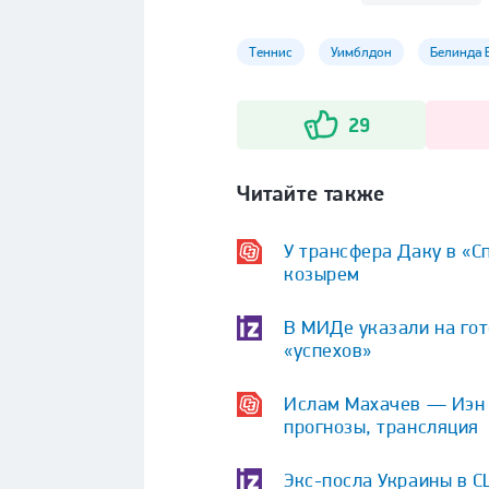
Теннис
Уимблдон
Белинда 
29
Читайте также
У трансфера Даку в «С
козырем
В МИДе указали на гот
«успехов»
Ислам Махачев — Иэн Г
прогнозы, трансляция
Экс-посла Украины в 