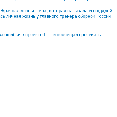
брачная дочь и жена, которая называла его «дядей
сь личная жизнь у главного тренера сборной России
за ошибки в проекте FFE и пообещал пресекать