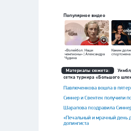
Популярное видео
«Волейбол. Наши
Каким долж
чемпионы» | Александра
спортсмена
Чудина
Материалы сюжета:
Уимбл
сетка турнира «Большого шле
Павлюченкова вошла в пятер
Синнер и Свентек получили п
Шарапова поздравила Синнер
«Печальный и мрачный день 
допингиста