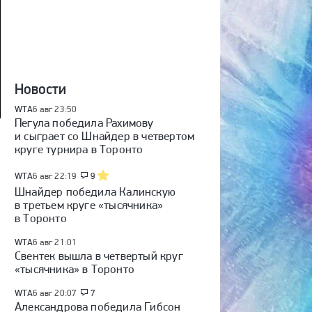
Новости
WTA
6 авг 23:50
Пегула победила Рахимову
и сыграет со Шнайдер в четвертом
круге турнира в Торонто
WTA
6 авг 22:19
9
Шнайдер победила Калинскую
в третьем круге «тысячника»
в Торонто
WTA
6 авг 21:01
Свентек вышла в четвертый круг
«тысячника» в Торонто
WTA
6 авг 20:07
7
Александрова победила Гибсон