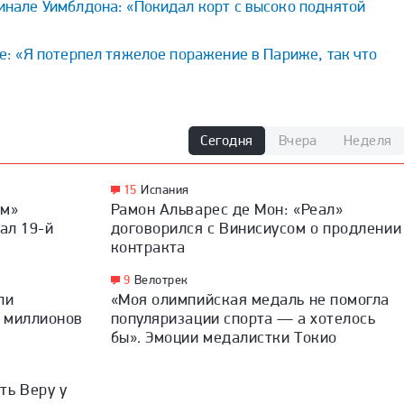
инале Уимблдона: «Покидал корт с высоко поднятой
е: «Я потерпел тяжелое поражение в Париже, так что
Сегодня
Вчера
Неделя
15
Испания
ом»
Рамон Альварес де Мон: «Реал»
ал 19-й
договорился с Винисиусом о продлении
контракта
9
Велотрек
ли
«Моя олимпийская медаль не помогла
7 миллионов
популяризации спорта — а хотелось
бы». Эмоции медалистки Токио
ть Веру у