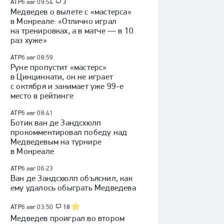
ATP
6 авг 09:54
3
Медведев о вылете с «мастерса»
в Монреале: «Отлично играл
на тренировках, а в матче — в 10
раз хуже»
ATP
6 авг 08:59
Руне пропустит «мастерс»
в Цинциннати, он не играет
с октября и занимает уже 99-е
место в рейтинге
ATP
6 авг 08:41
Ботик ван де Зандсхюлп
прокомментировал победу над
Медведевым на турнире
в Монреале
ATP
6 авг 06:23
Ван де Зандсхюлп объяснил, как
ему удалось обыграть Медведева
ATP
6 авг 03:50
18
Медведев проиграл во втором