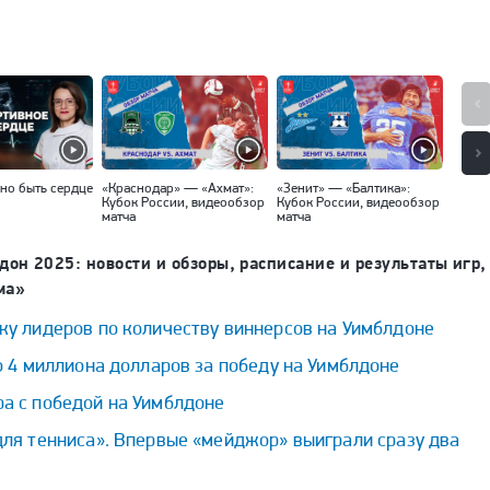
но быть сердце
«Краснодар» — «Ахмат»:
«Зенит» — «Балтика»:
«Спар
Кубок России, видеообзор
Кубок России, видеообзор
Кубок
матча
матча
матча
дон 2025: новости и обзоры, расписание и результаты игр,
ма»
ку лидеров по количеству виннерсов на Уимблдоне
о 4 миллиона долларов за победу на Уимблдоне
а с победой на Уимблдоне
для тенниса». Впервые «мейджор» выиграли сразу два