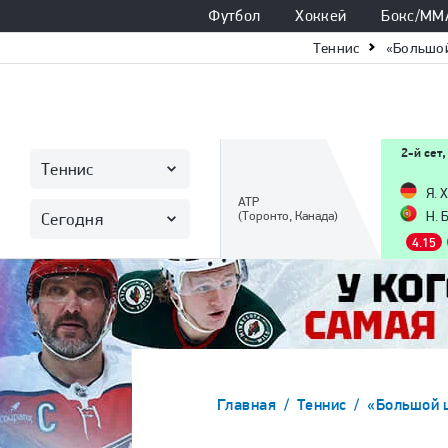
Футбол
Хоккей
Бокс/ММ
Теннис
«Большо
2-й сет,
Теннис
Я. 
ATP
(Торонто, Канада)
Н. 
Сегодня
4.15
Главная
Теннис
«Большой 