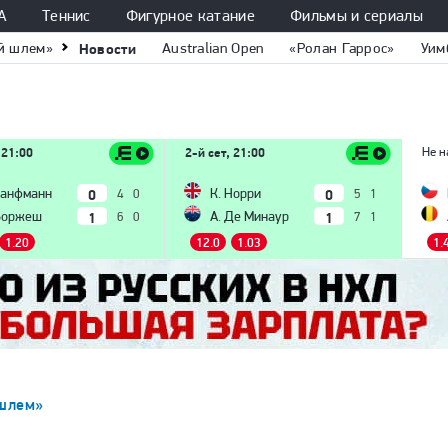
А
Теннис
Фигурное катание
Фильмы и сериалы
й шлем»
Новости
Australian Open
«Ролан Гаррос»
Уим
 21:00
2-й сет, 21:00
Не н
0
0
Ханфманн
К. Норри
4
0
5
1
1
1
Боржеш
А. Де Минаур
6
0
7
1
1.20
12.0
1.03
1.
шлем»