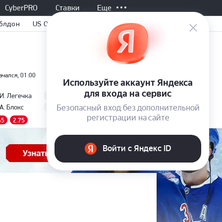
CyberPRO
Ставки
Еще
блдон
US Open
ачался, 01:00
Не начался, 02:00
Не начался, 02:30
Все матчи
-
-
И. Легечка
Р. Ходар
Б. Накашима
-
-
А. Блокс
Л. Музетти
Т. Дроге
45
2.75
1.70
2.15
1.27
3.80