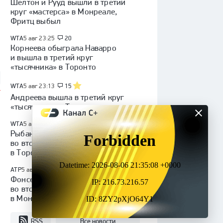
Шелтон и Рууд вышли в третий
круг «мастерса» в Монреале,
Фритц выбыл
WTA
5 авг 23:25
20
Корнеева обыграла Наварро
и вышла в третий круг
«тысячника» в Торонто
WTA
5 авг 23:13
15
Андреева вышла в третий круг
«тысячника» в Торонто
WTA
5 авг 22:16
3
Рыбакина обыграла Касаткину
во втором круге «тысячника»
в Торонто
ATP
5 авг 21:30
Фонсека победил Циципаса
во втором круге «мастерса»
в Монреале
RSS
Все новости