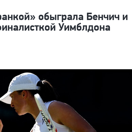
ранкой» обыграла Бенчич и
 финалисткой Уимблдона