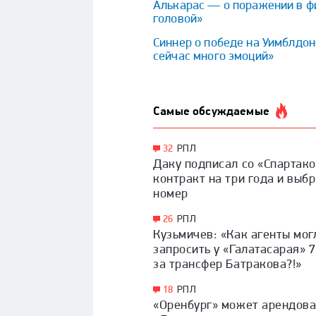
Алькарас — о поражении в ф
головой»
Синнер о победе на Уимблдон
сейчас много эмоций»
Самые обсуждаемые
32
РПЛ
Даку подписал со «Спартак
контракт на три года и выбр
номер
26
РПЛ
Кузьмичев: «Как агенты мог
запросить у «Галатасарая» 
за трансфер Батракова?!»
18
РПЛ
«Оренбург» может арендова