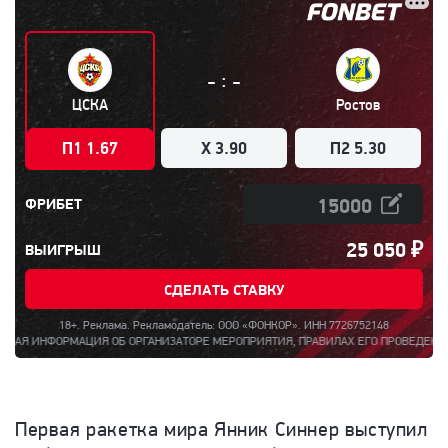
:
-
-
ЦСКА
Ростов
П1 1.67
X 3.90
П2 5.30
ФРИБЕТ
25 050
₽
ВЫИГРЫШ
СДЕЛАТЬ СТАВКУ
18+. Реклама. Рекламодатель: ООО «ФОНКОР». ИНН 7726752148
ФОРМАЦИЯ ОБ ОРГАНИЗАТОРЕ МЕРОПРИЯТИЯ, ПРАВИЛАХ ЕГО ПРОВЕДЕНИЯ, КОЛИЧЕСТ
Первая ракетка мира Янник Синнер выступил