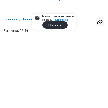
Мы используем файлы
Главная
Теннис
WTA
cookie.
Подробнее
Принять
6 августа, 22:19
Шнайдер победила Калинскую в
третьем круге «тысячника» в
Торонто
Руслан Минаев