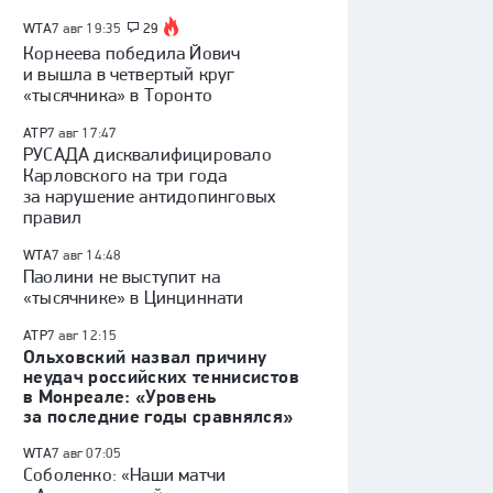
WTA
7 авг 19:35
29
Корнеева победила Йович
и вышла в четвертый круг
«тысячника» в Торонто
ATP
7 авг 17:47
РУСАДА дисквалифицировало
Карловского на три года
за нарушение антидопинговых
правил
WTA
7 авг 14:48
Паолини не выступит на
«тысячнике» в Цинциннати
ATP
7 авг 12:15
Ольховский назвал причину
неудач российских теннисистов
в Монреале: «Уровень
за последние годы сравнялся»
WTA
7 авг 07:05
Соболенко: «Наши матчи