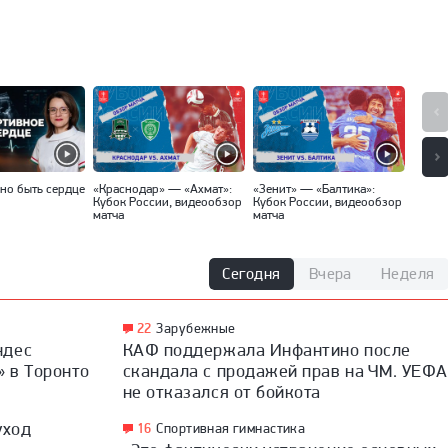
но быть сердце
«Краснодар» — «Ахмат»:
«Зенит» — «Балтика»:
«Спар
Кубок России, видеообзор
Кубок России, видеообзор
Кубок
матча
матча
матча
Сегодня
Вчера
Неделя
22
Зарубежные
ндес
КАФ поддержала Инфантино после
» в Торонто
скандала с продажей прав на ЧМ. УЕФА
не отказался от бойкота
уход
16
Спортивная гимнастика