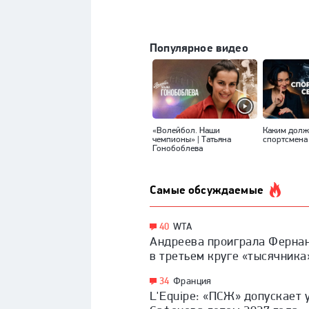
Популярное видео
«Волейбол. Наши
Каким долж
чемпионы» | Татьяна
спортсмена
Гонобоблева
Самые обсуждаемые
40
WTA
Андреева проиграла Ферна
в третьем круге «тысячника
34
Франция
L'Equipe: «ПСЖ» допускает 