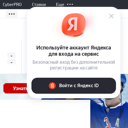
CyberPRO
Ставки
Еще
Не начался, 03:30
Все матчи
-
-
Л. Тьен
WTA
(Монреаль,
-
-
Т. Пол
Канада)
2.40
1.57