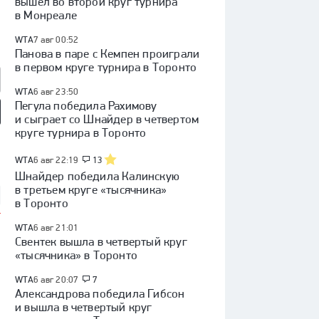
вышел во второй круг турнира
в Монреале
WTA
7 авг 00:52
Панова в паре с Кемпен проиграли
в первом круге турнира в Торонто
WTA
6 авг 23:50
Пегула победила Рахимову
и сыграет со Шнайдер в четвертом
круге турнира в Торонто
так» — «Оренбург»:
«Факел» — «Динамо»
Куда перейдет Кузнецов /
 России, видеообзор
(Москва): Кубок России,
Глотов в СКА / трансферы
видеообзор матча
КХЛ
WTA
6 авг 22:19
13
Шнайдер победила Калинскую
в третьем круге «тысячника»
в Торонто
WTA
6 авг 21:01
Свентек вышла в четвертый круг
«тысячника» в Торонто
WTA
6 авг 20:07
7
Александрова победила Гибсон
и вышла в четвертый круг