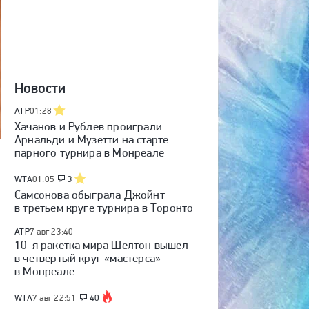
Новости
ATP
01:28
Хачанов и Рублев проиграли
Арнальди и Музетти на старте
парного турнира в Монреале
WTA
01:05
3
Самсонова обыграла Джойнт
в третьем круге турнира в Торонто
ATP
7 авг 23:40
10-я ракетка мира Шелтон вышел
в четвертый круг «мастерса»
в Монреале
WTA
7 авг 22:51
40