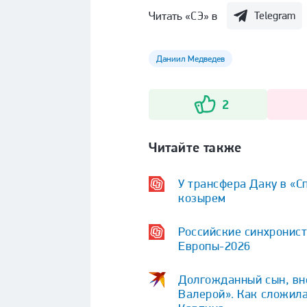
Читать «СЭ» в
Telegram
Даниил Медведев
2
Читайте также
У трансфера Даку в «С
козырем
Российские синхронист
Европы-2026
Долгожданный сын, вне
Валерой». Как сложила