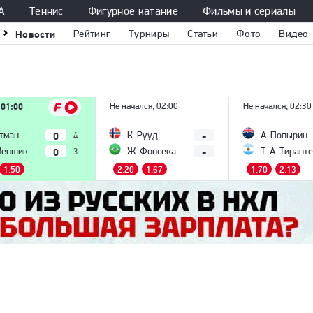
А
Теннис
Фигурное катание
Фильмы и сериалы
Новости
Рейтинг
Турниры
Статьи
Фото
Видео
 01:00
Не начался, 02:00
Не начался, 02:30
0
-
Атман
К. Рууд
А. Попырин
4
0
-
Меншик
Ж. Фонсека
Т. А. Тиранте
3
1.50
2.20
1.67
1.70
2.13