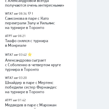
с Александровой всегда
получаются очень интересными»
WTA
7 авг 06:34
1
Самсонова в паре с Като
переиграли Эалу и Уильямс
на турнире в Торонто
ATP
7 авг 06:21
Тиафо снялся с турнира
в Монреале
WTA
7 авг 03:42
Александрова сыграет
с Соболенко в четвертом круге
турнира в Торонто
WTA
7 авг 03:20
Шнайдер в паре с Мертенс
победили сестер Фернандес
на турнире в Торонто
ATP
7 авг 01:42
Медведев в паре с Марожан