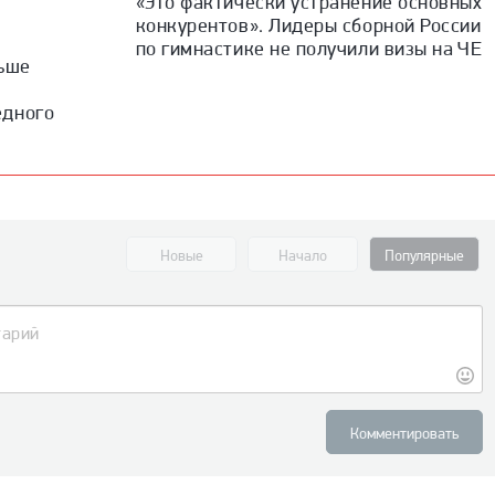
«Это фактически устранение основных
конкурентов». Лидеры сборной России
по гимнастике не получили визы на ЧЕ
льше
едного
Новые
Начало
Популярные
Комментировать