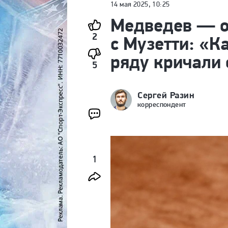
14 мая 2025, 10:25
Медведев — о
2
с Музетти: «К
ряду кричали
5
Сергей Разин
корреспондент
1