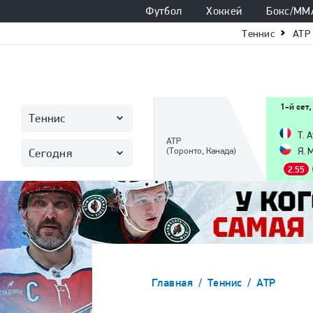
Футбол
Хоккей
Бокс/ММ
Теннис
ATP
1-й сет,
Теннис
Т. 
ATP
(Торонто, Канада)
Я. 
Сегодня
2.55
Главная
Теннис
ATP