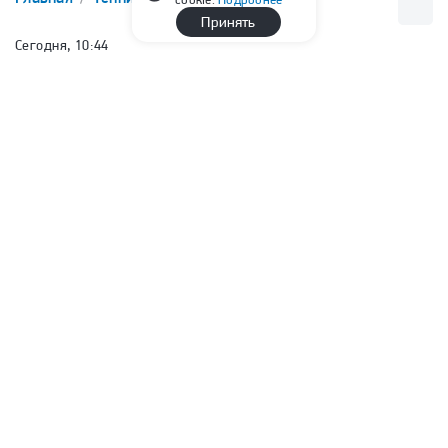
Принять
Сегодня, 10:44
Соболенко: «Зачем вы меня
обыгрываете, если знаете, что
проиграете в следующем круге?»
Алина Савинова