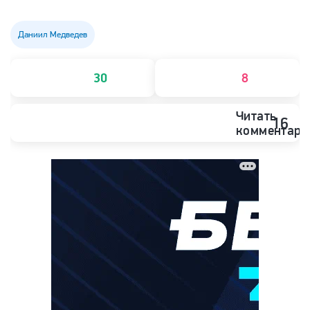
Даниил Медведев
30
8
Читать
16
комментари